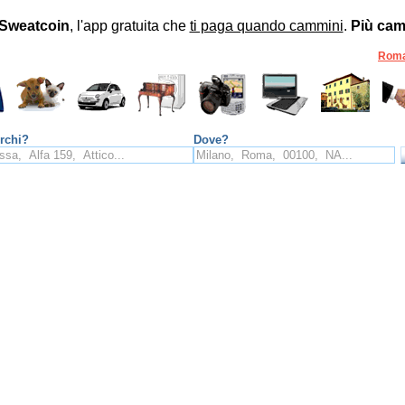
Sweatcoin
, l'app gratuita che
ti paga quando cammini
.
Più cam
Rom
rchi?
Dove?