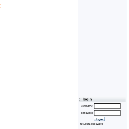
:: login
username
password
recupera password