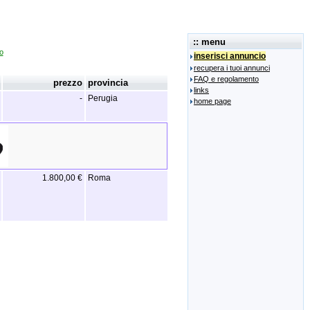
:: menu
o
inserisci annuncio
recupera i tuoi annunci
FAQ e regolamento
prezzo
provincia
links
-
Perugia
home page
1.800,00 €
Roma