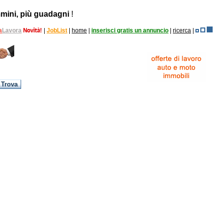
mini, più guadagni
!
a
Lavora
|
JobList
|
home
|
inserisci gratis un annuncio
|
ricerca
|