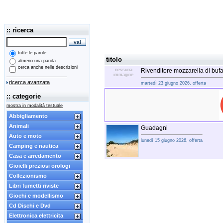
:: ricerca
tutte le parole
titolo
almeno una parola
cerca anche nelle descrizioni
nessuna
Rivenditore mozzarella di bufa
immagine
ricerca avanzata
martedì 23 giugno 2026, offerta
:: categorie
mostra in modalità testuale
Abbigliamento
Animali
Guadagni
Auto e moto
lunedì 15 giugno 2026, offerta
Camping e nautica
Casa e arredamento
Gioielli preziosi orologi
Collezionismo
Libri fumetti riviste
Giochi e modellismo
Cd Dischi e Dvd
Elettronica elettricita