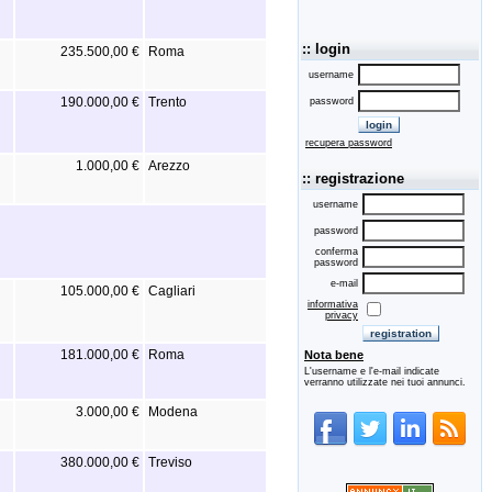
:: login
235.500,00 €
Roma
username
190.000,00 €
Trento
password
recupera password
1.000,00 €
Arezzo
:: registrazione
username
password
conferma
password
e-mail
105.000,00 €
Cagliari
informativa
privacy
181.000,00 €
Roma
Nota bene
L'username e l'e-mail indicate
verranno utilizzate nei tuoi annunci.
3.000,00 €
Modena
380.000,00 €
Treviso