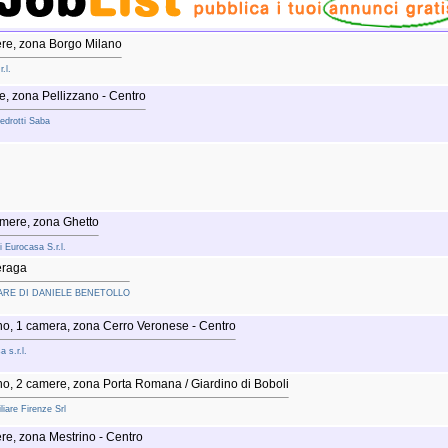
re, zona Borgo Milano
.l.
, zona Pellizzano - Centro
Pedrotti Saba
amere, zona Ghetto
i Eurocasa S.r.l.
eraga
ILIARE DI DANIELE BENETOLLO
o, 1 camera, zona Cerro Veronese - Centro
 s.r.l.
o, 2 camere, zona Porta Romana / Giardino di Boboli
liare Firenze Srl
e, zona Mestrino - Centro