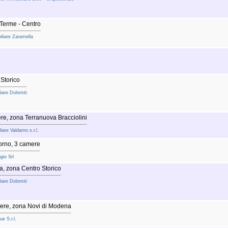
Terme - Centro
iliare Zaramella
Storico
iare Dolomiti
e, zona Terranuova Bracciolini
are Valdarno s.r.l.
orno, 3 camere
gio Srl
, zona Centro Storico
iare Dolomiti
ere, zona Novi di Modena
e S.r.l.