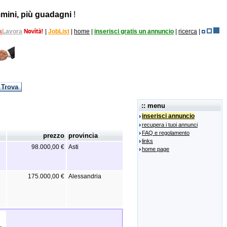
mini, più guadagni
!
a
Lavora
|
JobList
|
home
|
inserisci gratis un annuncio
|
ricerca
|
:: menu
inserisci annuncio
recupera i tuoi annunci
FAQ e regolamento
prezzo
provincia
links
98.000,00 €
Asti
home page
175.000,00 €
Alessandria