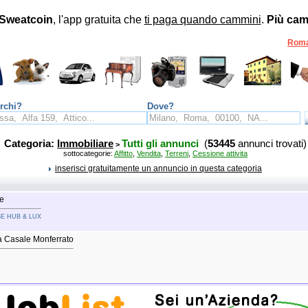
Sweatcoin
, l'app gratuita che
ti paga quando cammini
.
Più cam
Rom
rchi?
Dove?
Categoria:
Immobiliare
Tutti gli annunci
(
53445
annunci trovati)
>
sottocategorie:
Affitto
,
Vendita
,
Terreni
,
Cessione attivita
inserisci gratuitamente un annuncio in questa categoria
e
USE HUB & LUX
a Casale Monferrato