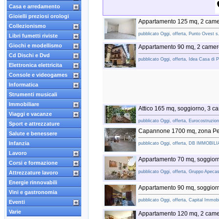
Casa e arredamento
Gioielli preziosi orologi
Appartamento 125 mq, 2 came
Collezionismo
pubblicato Oggi, offerta, Punto Ovest s.r
Libri fumetti riviste
Giochi e modellismo
Appartamento 90 mq, 2 camere
Cd Dischi e Dvd
pubblicato Oggi, offerta, Idea Casa di 
Elettronica elettricita
Console e videogames
Informatica
Strumenti musicali
Immobiliare
Attico 165 mq, soggiorno, 3 c
Viaggi e vacanze
pubblicato Oggi, offerta, Eurocostruzion
Sport e attrezzature
Capannone 1700 mq, zona P
Salute e benessere
Infanzia
pubblicato Oggi, offerta, DB IMMOB
Lavoro
Appartamento 70 mq, soggiorn
Corsi e formazione
pubblicato Oggi, offerta, Gruppo Apecasa
Attrezzature lavoro
Energie rinnovabili
Appartamento 90 mq, soggiorn
Vini e gastronomia
pubblicato Oggi, offerta, Capital Immobi
Eventi
Varie
Appartamento 120 mq, 2 camer