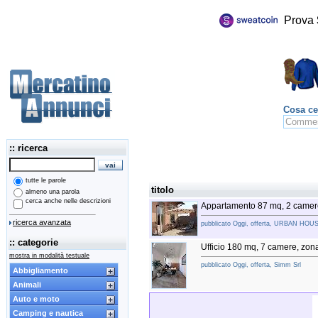
Prova
Cosa ce
:: ricerca
tutte le parole
titolo
almeno una parola
cerca anche nelle descrizioni
Appartamento 87 mq, 2 camer
ricerca avanzata
pubblicato Oggi, offerta, URBAN HO
:: categorie
Ufficio 180 mq, 7 camere, zon
mostra in modalità testuale
pubblicato Oggi, offerta, Simm Srl
Abbigliamento
Animali
Auto e moto
Camping e nautica