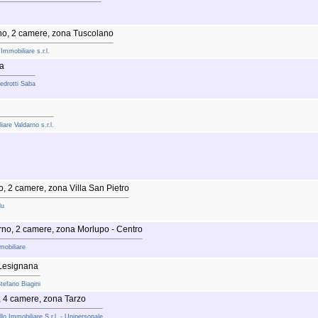
no, 2 camere, zona Tuscolano
mmobiliare s.r.l.
a
Pedrotti Saba
are Valdarno s.r.l.
, 2 camere, zona Villa San Pietro
lu
no, 2 camere, zona Morlupo - Centro
mobiliare
 Lesignana
tefano Biagini
, 4 camere, zona Tarzo
lo Immobiliare S.r.l. - Unipersonale