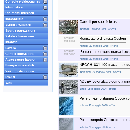
Console e videogames
Informatica
Strumenti musicali
Immobiliare
Carrelli per suolificio usati
Viaggi e vacanze
martedì 9 giugno 2026, offerta
Sport e attrezzature
Salute e benessere
nessuna
Registratore di cassa Custom
immagine
Infanzia
venerdì 29 maggio 2026, offerta
Lavoro
nessuna
Pompa immersione marca Lowa
Corsi e formazione
immagine
venerdì 29 maggio 2026, offerta
Attrezzature lavoro
NECCHI 831-100 macchina cucire
Energie rinnovabili
Vini e gastronomia
mercoledì 27 maggio 2026, offerta
Eventi
ADLER Leva alza piedino a gin
Varie
lunedì 25 maggio 2026, offerta
Pelle di vitello stampa Cocco co
sabato 23 maggio 2026, offerta
Pelle stampata Cocco colore bia
sabato 23 maggio 2026, offerta