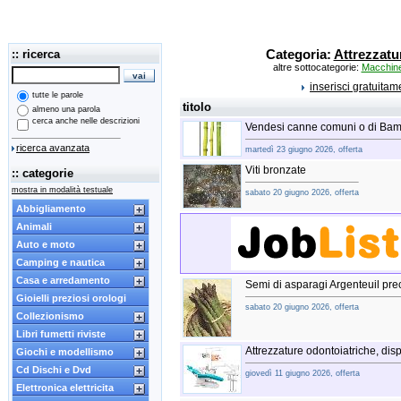
:: ricerca
Categoria:
Attrezzatu
altre sottocategorie:
Macchine 
inserisci gratuita
tutte le parole
titolo
almeno una parola
cerca anche nelle descrizioni
Vendesi canne comuni o di Ba
ricerca avanzata
martedì 23 giugno 2026, offerta
Viti bronzate
:: categorie
mostra in modalità testuale
sabato 20 giugno 2026, offerta
Abbigliamento
Animali
Auto e moto
Camping e nautica
Casa e arredamento
Semi di asparagi Argenteuil pre
Gioielli preziosi orologi
sabato 20 giugno 2026, offerta
Collezionismo
Libri fumetti riviste
Attrezzature odontoiatriche, dis
Giochi e modellismo
Cd Dischi e Dvd
giovedì 11 giugno 2026, offerta
Elettronica elettricita