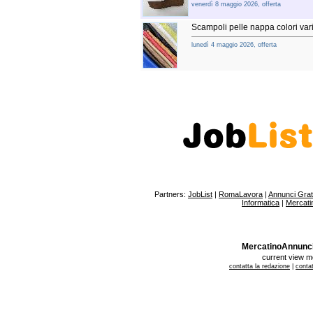
venerdì 8 maggio 2026, offerta
Scampoli pelle nappa colori vari
lunedì 4 maggio 2026, offerta
Partners:
JobList
|
RomaLavora
|
Annunci Gratu
Informatica
|
Mercati
MercatinoAnnunci.it
current view 
contatta la redazione
|
contat