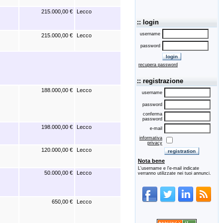
215.000,00 €
Lecco
:: login
username
215.000,00 €
Lecco
password
recupera password
:: registrazione
188.000,00 €
Lecco
username
password
conferma
password
198.000,00 €
Lecco
e-mail
informativa
privacy
120.000,00 €
Lecco
Nota bene
L'username e l'e-mail indicate
50.000,00 €
Lecco
verranno utilizzate nei tuoi annunci.
650,00 €
Lecco