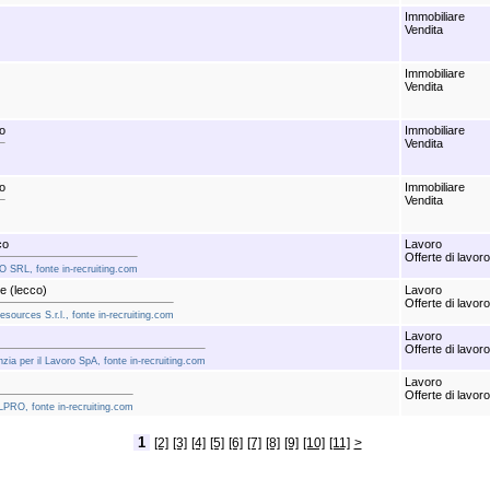
Immobiliare
Vendita
Immobiliare
Vendita
co
Immobiliare
Vendita
co
Immobiliare
Vendita
co
Lavoro
Offerte di lavoro
O SRL, fonte in-recruiting.com
e (lecco)
Lavoro
Offerte di lavoro
sources S.r.l., fonte in-recruiting.com
Lavoro
Offerte di lavoro
zia per il Lavoro SpA, fonte in-recruiting.com
Lavoro
Offerte di lavoro
LPRO, fonte in-recruiting.com
1
[2]
[3]
[4]
[5]
[6]
[7]
[8]
[9]
[10]
[11]
>