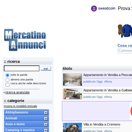
Prova
Cosa ce
:: ricerca
titolo
Appartamento in Vendita a Pescat
tutte le parole
almeno una parola
pubblicato Oggi, offerta
cerca anche nelle descrizioni
Appartamento in Vendita a Galbiat
ricerca avanzata
pubblicato Oggi, offerta
:: categorie
mostra in modalità testuale
Abbigliamento
Animali
Auto e moto
Villa in Vendita a Cremeno
Camping e nautica
pubblicato Oggi, offerta