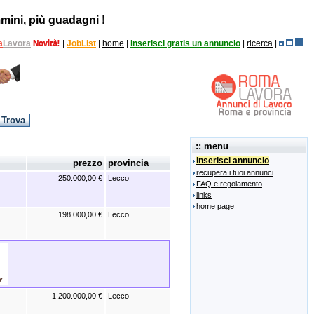
mini, più guadagni
!
a
Lavora
|
JobList
|
home
|
inserisci gratis un annuncio
|
ricerca
|
:: menu
inserisci annuncio
prezzo
provincia
recupera i tuoi annunci
250.000,00 €
Lecco
FAQ e regolamento
links
home page
198.000,00 €
Lecco
1.200.000,00 €
Lecco