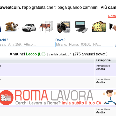
Sweatcoin
, l'app gratuita che
ti paga quando cammini
.
Più cam
Rom
rchi?
Dove?
Annunci
Lecco (LC)
(
275
annunci trovati)
[
cambia criterio...
]
categoria
e
Immobiliare
Vendita
e
Immobiliare
Vendita
Immobiliare
Vendita