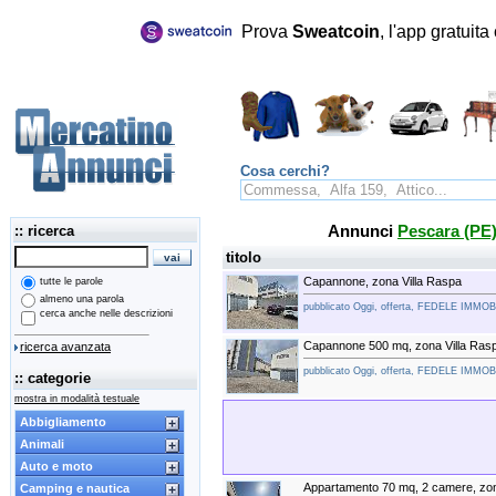
Prova
Sweatcoin
, l'app gratuit
Cosa cerchi?
:: ricerca
Annunci
Pescara (PE
titolo
Capannone, zona Villa Raspa
tutte le parole
almeno una parola
pubblicato Oggi, offerta, FEDELE IMMO
cerca anche nelle descrizioni
Capannone 500 mq, zona Villa Ras
ricerca avanzata
pubblicato Oggi, offerta, FEDELE IMMO
:: categorie
mostra in modalità testuale
Abbigliamento
Animali
Auto e moto
Appartamento 70 mq, 2 camere, zo
Camping e nautica