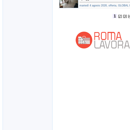
martedì 4 agosto 2026, offerta, GLOBAL
1
[2]
[3]
[