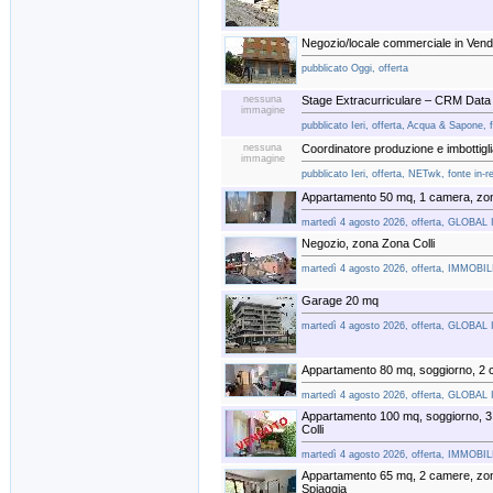
Negozio/locale commerciale in Vendi
pubblicato Oggi, offerta
nessuna
Stage Extracurriculare – CRM Data 
immagine
pubblicato Ieri, offerta, Acqua & Sapone, 
nessuna
Coordinatore produzione e imbottigl
immagine
pubblicato Ieri, offerta, NETwk, fonte in-r
Appartamento 50 mq, 1 camera, zon
martedì 4 agosto 2026, offerta, GLOBAL
Negozio, zona Zona Colli
martedì 4 agosto 2026, offerta, IMMO
Garage 20 mq
martedì 4 agosto 2026, offerta, GLOBAL
Appartamento 80 mq, soggiorno, 2 
martedì 4 agosto 2026, offerta, GLOBAL
Appartamento 100 mq, soggiorno, 
Colli
martedì 4 agosto 2026, offerta, IMMO
Appartamento 65 mq, 2 camere, zo
Spiaggia