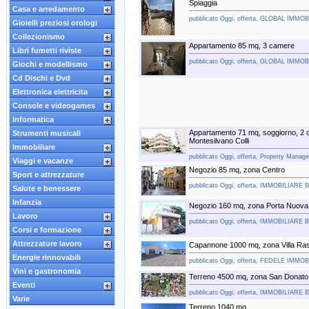
Spiaggia
Casa e arredamento
pubblicato Oggi, offerta, GLOBAL IMMOB
Gioielli preziosi orologi
Collezionismo
Appartamento 85 mq, 3 camere
Libri fumetti riviste
pubblicato Oggi, offerta, GLOBAL IMMOB
Giochi e modellismo
Cd Dischi e Dvd
Elettronica elettricita
Console e videogames
Informatica
Appartamento 71 mq, soggiorno, 2 
Strumenti musicali
Montesilvano Colli
Immobiliare
pubblicato Oggi, offerta, Property Manag
Viaggi e vacanze
Negozio 85 mq, zona Centro
Sport e attrezzature
pubblicato Oggi, offerta, IMMOBILIARE
Salute e benessere
Infanzia
Negozio 160 mq, zona Porta Nuova
Lavoro
pubblicato Oggi, offerta, IMMOBILIARE
Corsi e formazione
Attrezzature lavoro
Capannone 1000 mq, zona Villa Ra
Energie rinnovabili
pubblicato Oggi, offerta, FEDELE IMMO
Vini e gastronomia
Terreno 4500 mq, zona San Donato
Eventi
pubblicato Oggi, offerta, IMMOBILIARE
Varie
Terreno 1040 mq