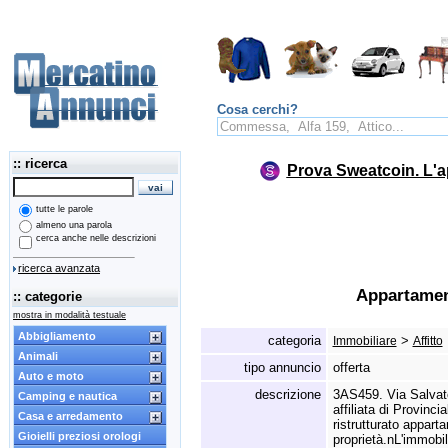
Cosa cerchi?
:: ricerca
Prova Sweatcoin. L'a
tutte le parole
almeno una parola
cerca anche nelle descrizioni
ricerca avanzata
Appartament
:: categorie
mostra in modalità testuale
Abbigliamento
categoria
>
Immobiliare
Affitto
Animali
tipo annuncio
offerta
Auto e moto
descrizione
3AS459.
Via Salvat
Camping e nautica
affiliata di Provincia
Casa e arredamento
ristrutturato appart
Gioielli preziosi orologi
proprietà.
nL'immobil