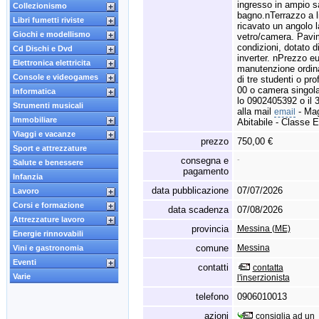
ingresso in ampio s
Collezionismo
bagno.
nTerrazzo a l
Libri fumetti riviste
ricavato un angolo l
Giochi e modellismo
vetro/camera.
Pavim
condizioni,
dotato di
Cd Dischi e Dvd
inverter.
nPrezzo eu
Elettronica elettricita
manutenzione ordina
Console e videogames
di tre studenti o pr
00 o camera singola
Informatica
lo 0902405392 o il
Strumenti musicali
alla mail
- Mag
email
Immobiliare
Abitabile - Classe E
Viaggi e vacanze
prezzo
750,00 €
Sport e attrezzature
consegna e
-
Salute e benessere
pagamento
Infanzia
data pubblicazione
07/07/2026
Lavoro
Corsi e formazione
data scadenza
07/08/2026
Attrezzature lavoro
provincia
Messina (ME)
Energie rinnovabili
comune
Messina
Vini e gastronomia
Eventi
contatti
contatta
Varie
l'inserzionista
telefono
0906010013
azioni
consiglia ad un