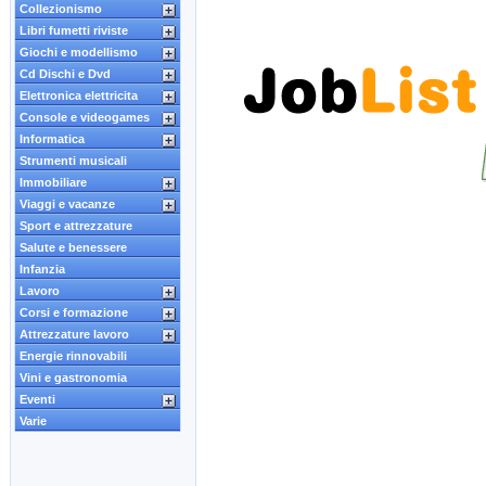
Collezionismo
Libri fumetti riviste
Giochi e modellismo
Cd Dischi e Dvd
Elettronica elettricita
Console e videogames
Informatica
Strumenti musicali
Immobiliare
Viaggi e vacanze
Sport e attrezzature
Salute e benessere
Infanzia
Lavoro
Corsi e formazione
Attrezzature lavoro
Energie rinnovabili
Vini e gastronomia
Eventi
Varie