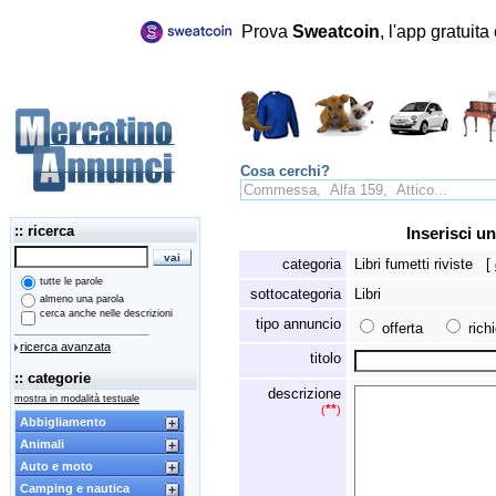
Prova
Sweatcoin
, l'app gratuit
Cosa cerchi?
:: ricerca
Inserisci un
categoria
Libri fumetti riviste
[
tutte le parole
sottocategoria
Libri
almeno una parola
cerca anche nelle descrizioni
tipo annuncio
offerta
ric
ricerca avanzata
titolo
:: categorie
descrizione
mostra in modalità testuale
**
(
)
Abbigliamento
Animali
Auto e moto
Camping e nautica