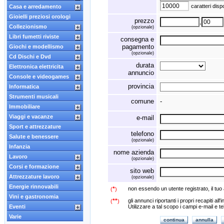
caratteri dispo
Casa e arredamento
Gioielli preziosi orologi
prezzo
,
Collezionismo
(opzionale)
Libri fumetti riviste
consegna e
pagamento
Giochi e modellismo
(opzionale)
Cd Dischi e Dvd
durata
Elettronica elettricita
annuncio
Console e videogames
provincia
Informatica
Strumenti musicali
comune
-
Immobiliare
Viaggi e vacanze
e-mail
Sport e attrezzature
telefono
Salute e benessere
(opzionale)
Infanzia
nome azienda
Lavoro
(opzionale)
Corsi e formazione
sito web
Attrezzature lavoro
(opzionale)
Energie rinnovabili
*
non essendo un utente registrato, il tuo
(
)
Vini e gastronomia
**
gli annunci riportanti i propri recapiti al
(
)
Eventi
Utilizzare a tal scopo i campi e-mail e t
Varie