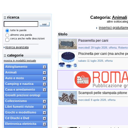
:: ricerca
Categoria:
Animali
altre sottocate
inserisci gratuita
tutte le parole
titolo
almeno una parola
cerca anche nelle descrizioni
Passerella per cani
ricerca avanzata
mercoledì 29 luglio 2026, offerta, Roberto
Piscinetta per cani (ma anche pe
:: categorie
mostra in modalità testuale
sabato 11 luglio 2026, offerta
Abbigliamento
Animali
Auto e moto
Camping e nautica
Casa e arredamento
Scampoli pelle stampata pitone -
Gioielli preziosi orologi
mercoledì 8 aprile 2026, offerta
Collezionismo
Libri fumetti riviste
Giochi e modellismo
Cd Dischi e Dvd
Elettronica elettricita