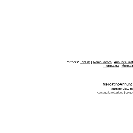
Partners:
JobList
|
RomaLavora
|
Annunci Gratu
Informatica
|
Mercati
MercatinoAnnunci.it
current view 
contatta la redazione
|
contat