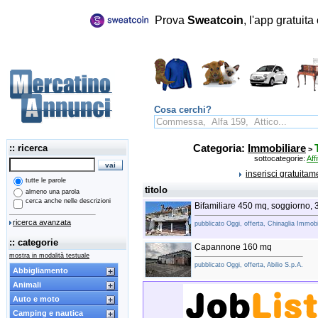
Prova
Sweatcoin
, l'app gratuit
Cosa cerchi?
:: ricerca
Categoria:
Immobiliare
>
sottocategorie:
Affi
inserisci gratuita
tutte le parole
titolo
almeno una parola
cerca anche nelle descrizioni
Bifamiliare 450 mq, soggiorno, 
ricerca avanzata
pubblicato Oggi, offerta, Chinaglia Immobi
:: categorie
Capannone 160 mq
mostra in modalità testuale
pubblicato Oggi, offerta, Abilio S.p.A.
Abbigliamento
Animali
Auto e moto
Camping e nautica