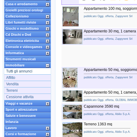
Casa e arredamento
Appartamento 100 mq, soggiorn
Gioielli preziosi orologi
Collezionismo
pubblicato Oggi, offerta, Zappyrent Srl
Libri fumetti riviste
Giochi e modellismo
Appartamento 30 mq, 1 camera
Cd Dischi e Dvd
pubblicato Oggi, offerta, Zappyrent Srl
Elettronica elettricita
Console e videogames
Informatica
Strumenti musicali
Immobiliare
Appartamento 50 mq, soggiorno
Tutti gli annunci
Affitto
pubblicato Oggi, offerta, Zappyrent Srl
Vendita
Terreni
Appartamento 50 mq, 1 camera,
Cessione attivita
pubblicato Oggi, offerta, GLOBAL IMMOB
Viaggi e vacanze
Capannone 3590 mq
Sport e attrezzature
pubblicato Oggi, offerta, Abilio S.p.A.
Salute e benessere
Infanzia
Terreno 1363 mq
Lavoro
pubblicato Oggi, offerta, Abilio S.p.A.
Corsi e formazione