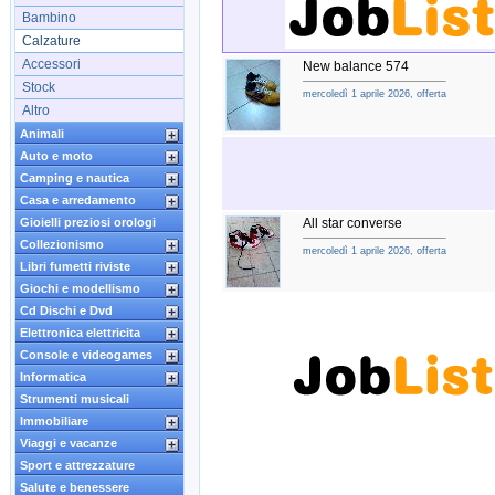
Bambino
Calzature
Accessori
New balance 574
Stock
mercoledì 1 aprile 2026, offerta
Altro
Animali
Auto e moto
Camping e nautica
Casa e arredamento
Gioielli preziosi orologi
All star converse
Collezionismo
mercoledì 1 aprile 2026, offerta
Libri fumetti riviste
Giochi e modellismo
Cd Dischi e Dvd
Elettronica elettricita
Console e videogames
Informatica
Strumenti musicali
Immobiliare
Viaggi e vacanze
Sport e attrezzature
Salute e benessere