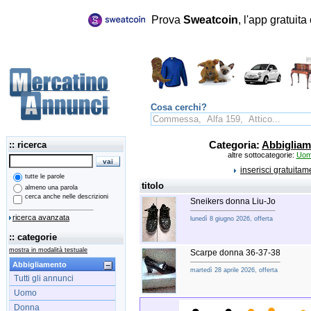
Prova
Sweatcoin
, l'app gratuit
Cosa cerchi?
:: ricerca
Categoria:
Abbigliam
altre sottocategorie:
Uo
inserisci gratuita
tutte le parole
titolo
almeno una parola
cerca anche nelle descrizioni
Sneikers donna Liu-Jo
ricerca avanzata
lunedì 8 giugno 2026, offerta
:: categorie
mostra in modalità testuale
Scarpe donna 36-37-38
Abbigliamento
martedì 28 aprile 2026, offerta
Tutti gli annunci
Uomo
Donna