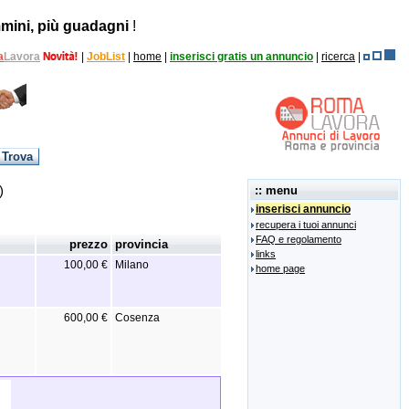
mini, più guadagni
!
a
Lavora
|
JobList
|
home
|
inserisci gratis un annuncio
|
ricerca
|
)
:: menu
inserisci annuncio
recupera i tuoi annunci
FAQ e regolamento
prezzo
provincia
links
100,00 €
Milano
home page
600,00 €
Cosenza