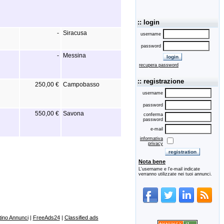
:: login
-
Siracusa
username
password
-
Messina
recupera password
:: registrazione
250,00 €
Campobasso
username
password
550,00 €
Savona
conferma
password
e-mail
informativa
privacy
Nota bene
L'username e l'e-mail indicate
verranno utilizzate nei tuoi annunci.
ino Annunci
|
FreeAds24
|
Classified ads