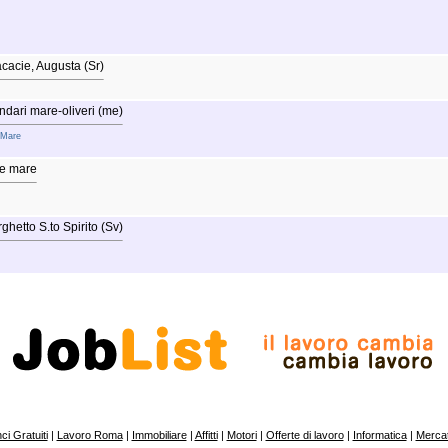
cacie, Augusta (Sr)
indari mare-oliveri (me)
 Mare
ze mare
rghetto S.to Spirito (Sv)
i Gratuiti
|
Lavoro Roma
|
Immobiliare
|
Affitti
|
Motori
|
Offerte di lavoro
|
Informatica
|
Mercat