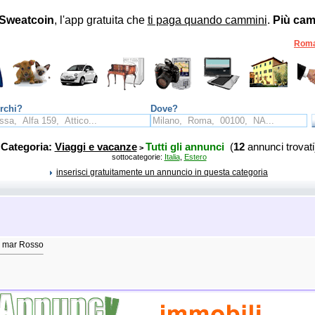
Sweatcoin
, l'app gratuita che
ti paga quando cammini
.
Più cam
Rom
rchi?
Dove?
Categoria:
Viaggi e vacanze
Tutti gli annunci
(
12
annunci trovati
>
sottocategorie:
Italia
,
Estero
inserisci gratuitamente un annuncio in questa categoria
ul mar Rosso