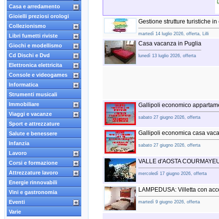
Casa e arredamento
Gioielli preziosi orologi
Gestione strutture turistiche 
Collezionismo
martedì 14 luglio 2026, offerta, Lilli
Libri fumetti riviste
Casa vacanza in Puglia
Giochi e modellismo
Cd Dischi e Dvd
lunedì 13 luglio 2026, offerta
Elettronica elettricita
Console e videogames
Informatica
Strumenti musicali
Immobiliare
Gallipoli economico appartam
Viaggi e vacanze
sabato 27 giugno 2026, offerta
Sport e attrezzature
Gallipoli economica casa vaca
Salute e benessere
Infanzia
sabato 27 giugno 2026, offerta
Lavoro
VALLE d'AOSTA COURMAYEUR
Corsi e formazione
Attrezzature lavoro
mercoledì 17 giugno 2026, offerta
Energie rinnovabili
LAMPEDUSA: Villetta con acce
Vini e gastronomia
Eventi
martedì 9 giugno 2026, offerta
Varie