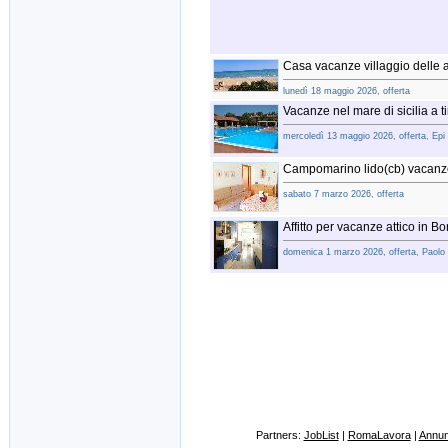
Casa vacanze villaggio delle a
lunedì 18 maggio 2026, offerta
Vacanze nel mare di sicilia a t
mercoledì 13 maggio 2026, offerta, Epi
Campomarino lido(cb) vacan
sabato 7 marzo 2026, offerta
Affitto per vacanze attico in Bo
domenica 1 marzo 2026, offerta, Paolo
Partners:
JobList
|
RomaLavora
|
Annunc