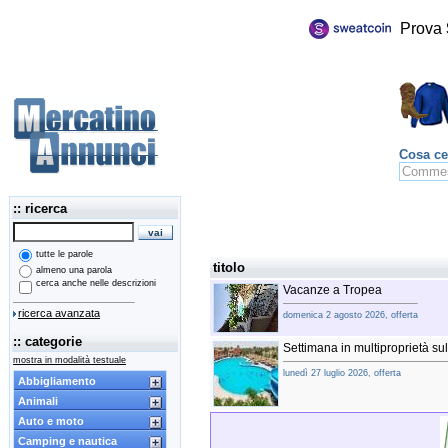
Prova
Cosa ce
:: ricerca
tutte le parole
titolo
almeno una parola
cerca anche nelle descrizioni
Vacanze a Tropea
ricerca avanzata
domenica 2 agosto 2026, offerta
:: categorie
Settimana in multiproprietà s
mostra in modalità testuale
lunedì 27 luglio 2026, offerta
Abbigliamento
Animali
Auto e moto
Camping e nautica