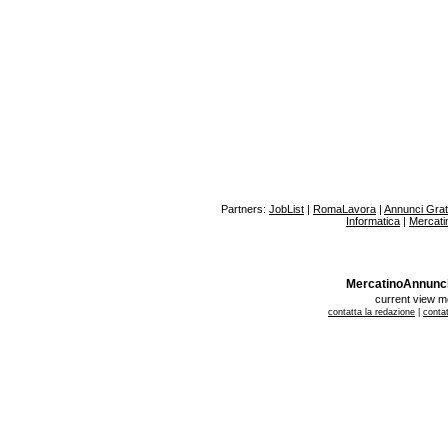
Partners:
JobList
|
RomaLavora
|
Annunci Gratu
Informatica
|
Mercati
MercatinoAnnunci.it
current view 
contatta la redazione
|
contat