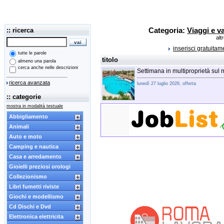
:: ricerca
Categoria:
Viaggi e v
alt
inserisci gratuita
tutte le parole
titolo
almeno una parola
cerca anche nelle descrizioni
Settimana in multiproprietà sul
ricerca avanzata
lunedì 27 luglio 2026, offerta
:: categorie
mostra in modalità testuale
Abbigliamento
Animali
Auto e moto
Camping e nautica
Casa e arredamento
Gioielli preziosi orologi
Collezionismo
Libri fumetti riviste
Giochi e modellismo
Cd Dischi e Dvd
Elettronica elettricita