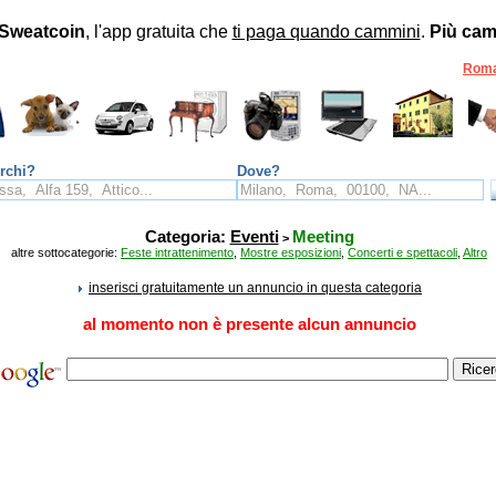
Sweatcoin
, l'app gratuita che
ti paga quando cammini
.
Più cam
Rom
rchi?
Dove?
Categoria:
Eventi
Meeting
>
altre sottocategorie:
Feste intrattenimento
,
Mostre esposizioni
,
Concerti e spettacoli
,
Altro
inserisci gratuitamente un annuncio in questa categoria
al momento non è presente alcun annuncio