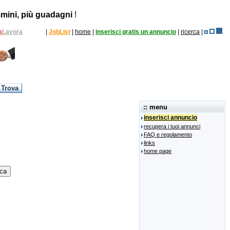
mini, più guadagni
!
a
Lavora
|
JobList
|
home
|
inserisci gratis un annuncio
|
ricerca
|
:: menu
inserisci annuncio
recupera i tuoi annunci
FAQ e regolamento
links
home page