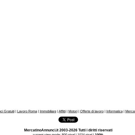
i Gratuiti
|
Lavoro Roma
|
Immobiliare
|
Affitti
|
Motori
|
Offerte di lavoro
|
Informatica
|
Mercat
MercatinoAnnunci.it 2003-2026 Tutti i diritti riservati
current view mode:
800 pixel
|
1024 pixel
|
100%