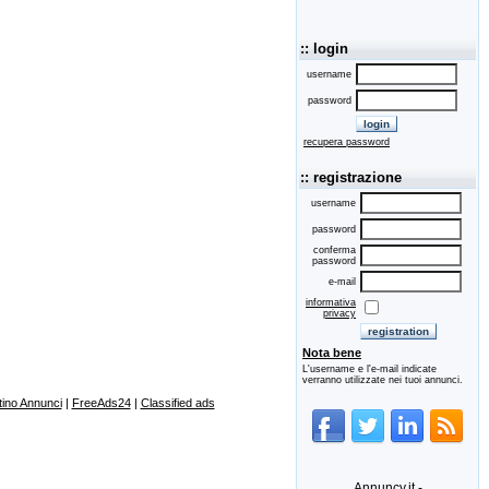
:: login
username
password
recupera password
:: registrazione
username
password
conferma
password
e-mail
informativa
privacy
Nota bene
L'username e l'e-mail indicate
verranno utilizzate nei tuoi annunci.
ino Annunci
|
FreeAds24
|
Classified ads