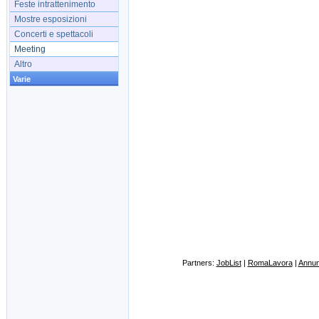
Feste intrattenimento
Mostre esposizioni
Concerti e spettacoli
Meeting
Altro
Varie
Partners:
JobList
|
RomaLavora
|
Annunc