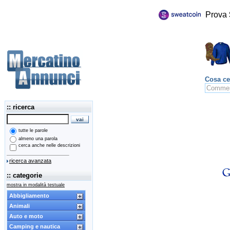
Prova
Cosa ce
:: ricerca
tutte le parole
almeno una parola
cerca anche nelle descrizioni
ricerca avanzata
:: categorie
mostra in modalità testuale
Abbigliamento
Animali
Auto e moto
Camping e nautica