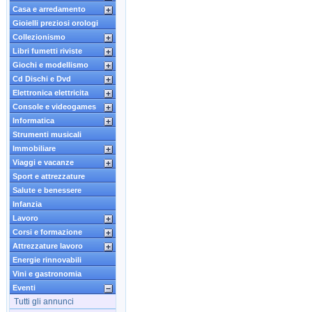
Casa e arredamento
Gioielli preziosi orologi
Collezionismo
Libri fumetti riviste
Giochi e modellismo
Cd Dischi e Dvd
Elettronica elettricita
Console e videogames
Informatica
Strumenti musicali
Immobiliare
Viaggi e vacanze
Sport e attrezzature
Salute e benessere
Infanzia
Lavoro
Corsi e formazione
Attrezzature lavoro
Energie rinnovabili
Vini e gastronomia
Eventi
Tutti gli annunci