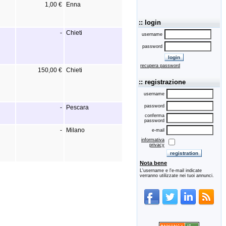
1,00 €
Enna
:: login
-
Chieti
username
password
recupera password
150,00 €
Chieti
:: registrazione
username
password
-
Pescara
conferma
password
-
Milano
e-mail
informativa
privacy
Nota bene
L'username e l'e-mail indicate
verranno utilizzate nei tuoi annunci.