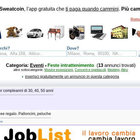
Sweatcoin
, l'app gratuita che
ti paga quando cammini
.
Più cam
Rom
rchi?
Dove?
Categoria:
Eventi
Feste intrattenimento
(
13
annunci trovati)
>
altre sottocategorie:
Mostre esposizioni
,
Concerti e spettacoli
,
Meeting
,
Altro
inserisci gratuitamente un annuncio in questa categoria
r compleanni di 30, 40, 50 anni
ee regalo. Palloncini, peluche
ore