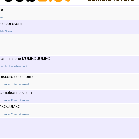
re
ore
ile per eventi
 Club Show
con l'animazione MUMBO JUMBO
 Jumbo Entertainment
 rispetto delle norme
o Jumbo Entertainment
i compleanno sicura
o Jumbo Entertainment
MUMBO JUMBO
o Jumbo Entertainment