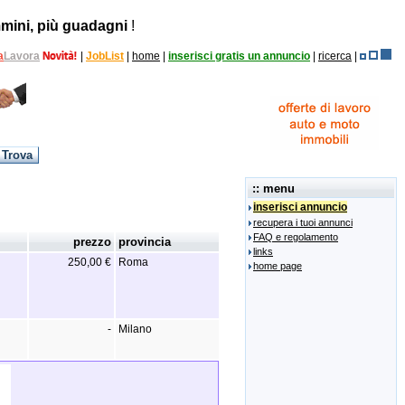
mini, più guadagni
!
a
Lavora
|
JobList
|
home
|
inserisci gratis un annuncio
|
ricerca
|
:: menu
inserisci annuncio
recupera i tuoi annunci
FAQ e regolamento
prezzo
provincia
links
250,00 €
Roma
home page
-
Milano