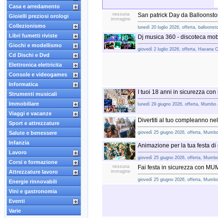
Casa e arredamento
nessuna
San patrick Day da Balloonsto
Gioielli preziosi orologi
immagine
Collezionismo
lunedì 20 luglio 2026, offerta, balloonst
Libri fumetti riviste
Dj musica 360 - discoteca mob
Giochi e modellismo
giovedì 2 luglio 2026, offerta, Havana
Cd Dischi e Dvd
Elettronica elettricita
Console e videogames
Informatica
I tuoi 18 anni in sicurezza 
Strumenti musicali
Immobiliare
lunedì 29 giugno 2026, offerta, Mumbo
Viaggi e vacanze
Divertiti al tuo compleanno nel
Sport e attrezzature
Salute e benessere
giovedì 25 giugno 2026, offerta, Mumb
Infanzia
Animazione per la tua festa d
Lavoro
giovedì 25 giugno 2026, offerta, Mumb
Corsi e formazione
nessuna
Fai festa in sicurezza con 
Attrezzature lavoro
immagine
giovedì 25 giugno 2026, offerta, Mumb
Energie rinnovabili
Vini e gastronomia
Eventi
Varie