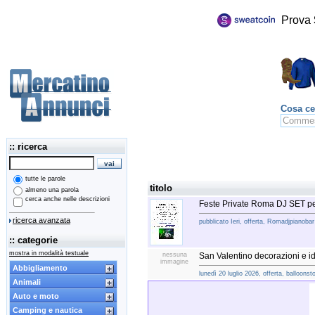
Prova
Cosa ce
:: ricerca
tutte le parole
titolo
almeno una parola
cerca anche nelle descrizioni
Feste Private Roma DJ SET pe
ricerca avanzata
pubblicato Ieri, offerta, Romadjpianobar
:: categorie
mostra in modalità testuale
nessuna
San Valentino decorazioni e id
immagine
Abbigliamento
lunedì 20 luglio 2026, offerta, balloonst
Animali
Auto e moto
Camping e nautica