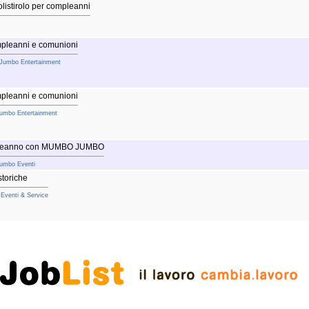
olistirolo per compleanni
mpleanni e comunioni
 Jumbo Entertainment
mpleanni e comunioni
Jumbo Entertainment
mpleanno con MUMBO JUMBO
Jumbo Eventi
storiche
 Eventi & Service