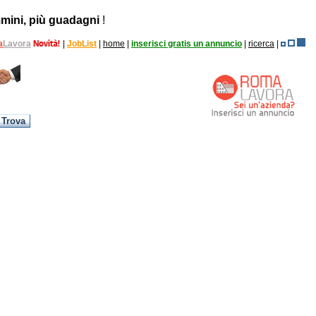
mini, più guadagni
!
a
Lavora
|
JobList
|
home
|
inserisci gratis un annuncio
|
ricerca
|