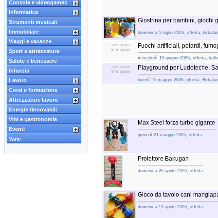
Console e videogames
Informatica
Giostrina per bambini, giochi 
Strumenti musicali
Immobiliare
domenica 5 luglio 2026, offerta, birbala
Viaggi e vacanze
nessuna
Fuochi artificiali, petardi, fum
immagine
Sport e attrezzature
mercoledì 10 giugno 2026, offerta, ball
Salute e benessere
nessuna
Playground per Ludoteche, Sal
Infanzia
immagine
Lavoro
lunedì 25 maggio 2026, offerta, Birbala
Corsi e formazione
Attrezzature lavoro
Energie rinnovabili
Vini e gastronomia
Max Steel forza turbo gigante
Eventi
giovedì 21 maggio 2026, offerta
Varie
Proiettore Bakugan
domenica 26 aprile 2026, offerta
Gioco da tavolo cani mangiapa
domenica 19 aprile 2026, offerta