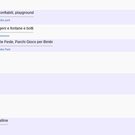
gonfiabili, playground
ndia park
ogeni e fontane e botti
oonstore
e Feste, Parchi Gioco per Bimbi
ndia Park
lline