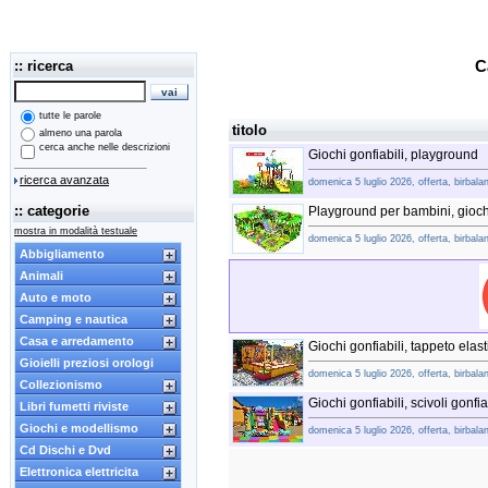
:: ricerca
C
tutte le parole
titolo
almeno una parola
cerca anche nelle descrizioni
Giochi gonfiabili, playground
ricerca avanzata
domenica 5 luglio 2026, offerta, birbala
:: categorie
Playground per bambini, giochi 
mostra in modalità testuale
domenica 5 luglio 2026, offerta, birbala
Abbigliamento
Animali
Auto e moto
Camping e nautica
Casa e arredamento
Giochi gonfiabili, tappeto ela
Gioielli preziosi orologi
domenica 5 luglio 2026, offerta, birbala
Collezionismo
Giochi gonfiabili, scivoli gonfi
Libri fumetti riviste
Giochi e modellismo
domenica 5 luglio 2026, offerta, birbala
Cd Dischi e Dvd
Elettronica elettricita