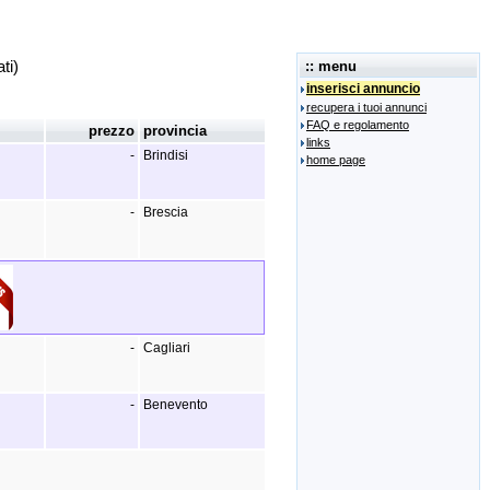
ti)
:: menu
inserisci annuncio
recupera i tuoi annunci
FAQ e regolamento
prezzo
provincia
links
-
Brindisi
home page
-
Brescia
-
Cagliari
-
Benevento