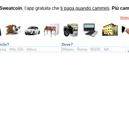
Sweatcoin
, l'app gratuita che
ti paga quando cammini
.
Più cam
Rom
rchi?
Dove?