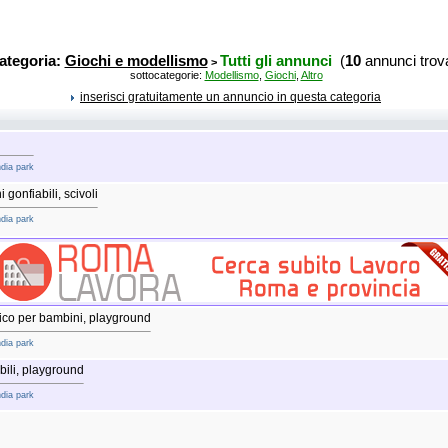
ategoria:
Giochi e modellismo
Tutti gli annunci
(
10
annunci trova
>
sottocategorie:
Modellismo
,
Giochi
,
Altro
inserisci gratuitamente un annuncio in questa categoria
ndia park
gonfiabili, scivoli
ndia park
stico per bambini, playground
ndia park
abili, playground
ndia park