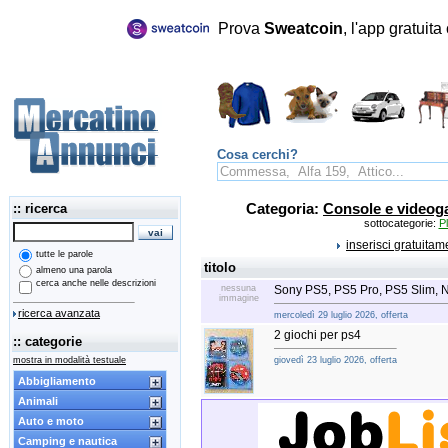
Prova
Sweatcoin
, l'app gratuit
Cosa cerchi?
:: ricerca
Categoria:
Console e video
sottocategorie:
P
inserisci gratuita
tutte le parole
titolo
almeno una parola
cerca anche nelle descrizioni
nessuna
Sony PS5, PS5 Pro, PS5 Slim, 
immagine
ricerca avanzata
mercoledì 29 luglio 2026, offerta
2 giochi per ps4
:: categorie
mostra in modalità testuale
giovedì 23 luglio 2026, offerta
Abbigliamento
Animali
Auto e moto
Camping e nautica