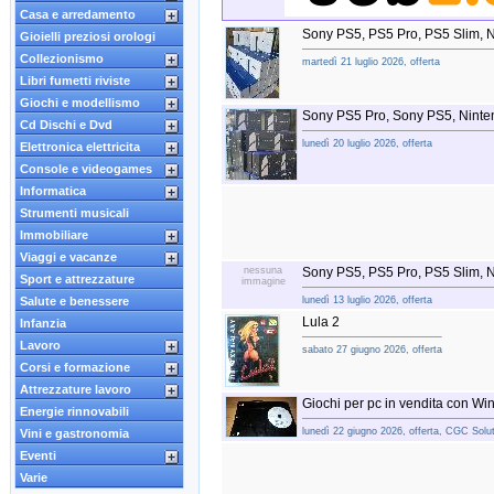
Casa e arredamento
Sony PS5, PS5 Pro, PS5 Slim, 
Gioielli preziosi orologi
Collezionismo
martedì 21 luglio 2026, offerta
Libri fumetti riviste
Giochi e modellismo
Sony PS5 Pro, Sony PS5, Ninten
Cd Dischi e Dvd
lunedì 20 luglio 2026, offerta
Elettronica elettricita
Console e videogames
Informatica
Strumenti musicali
Immobiliare
Viaggi e vacanze
nessuna
Sony PS5, PS5 Pro, PS5 Slim, N
Sport e attrezzature
immagine
Salute e benessere
lunedì 13 luglio 2026, offerta
Lula 2
Infanzia
Lavoro
sabato 27 giugno 2026, offerta
Corsi e formazione
Attrezzature lavoro
Giochi per pc in vendita con W
Energie rinnovabili
lunedì 22 giugno 2026, offerta, CGC Solut
Vini e gastronomia
Eventi
Varie