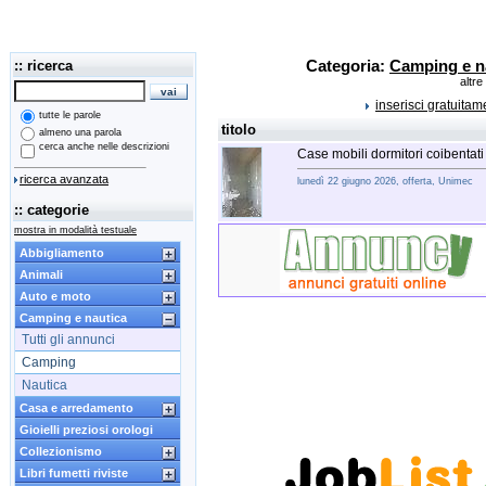
:: ricerca
Categoria:
Camping e n
altre
inserisci gratuita
tutte le parole
titolo
almeno una parola
cerca anche nelle descrizioni
Case mobili dormitori coibentat
ricerca avanzata
lunedì 22 giugno 2026, offerta, Unimec
:: categorie
mostra in modalità testuale
Abbigliamento
Animali
Auto e moto
Camping e nautica
Tutti gli annunci
Camping
Nautica
Casa e arredamento
Gioielli preziosi orologi
Collezionismo
Libri fumetti riviste