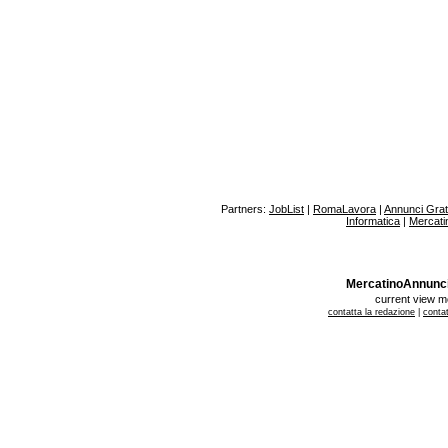
Partners:
JobList
|
RomaLavora
|
Annunci Gratu
Informatica
|
Mercati
MercatinoAnnunci.it
current view 
contatta la redazione
|
contat