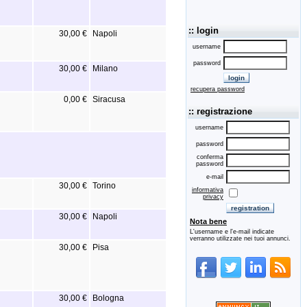
:: login
30,00 €
Napoli
username
password
30,00 €
Milano
recupera password
0,00 €
Siracusa
:: registrazione
username
password
conferma
password
e-mail
30,00 €
Torino
informativa
privacy
30,00 €
Napoli
Nota bene
L'username e l'e-mail indicate
verranno utilizzate nei tuoi annunci.
30,00 €
Pisa
30,00 €
Bologna