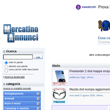
Prova
Cosa ce
:: ricerca
altre sottocategor
tutte le parole
titolo
almeno una parola
cerca anche nelle descrizioni
Freelander 2 dvd mappe erop
ricerca avanzata
pubblicato Oggi, offerta
:: categorie
mostra in modalità testuale
Mazda dvd europa aggiornam
Abbigliamento
mercoledì 5 agosto 2026, offerta
Animali
Auto e moto
Camping e nautica