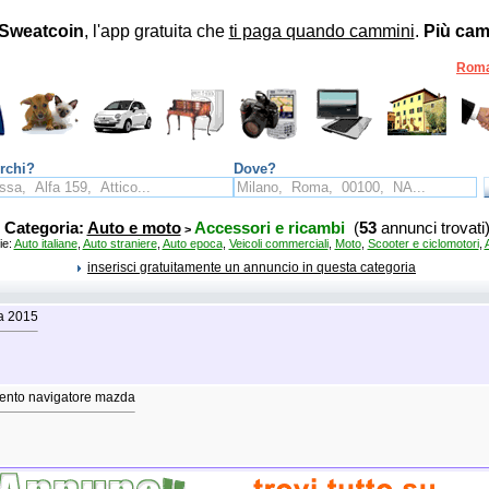
Sweatcoin
, l'app gratuita che
ti paga quando cammini
.
Più cam
Rom
rchi?
Dove?
Categoria:
Auto e moto
Accessori e ricambi
(
53
annunci trovati
>
ie:
Auto italiane
,
Auto straniere
,
Auto epoca
,
Veicoli commerciali
,
Moto
,
Scooter e ciclomotori
,
inserisci gratuitamente un annuncio in questa categoria
a 2015
ento navigatore mazda