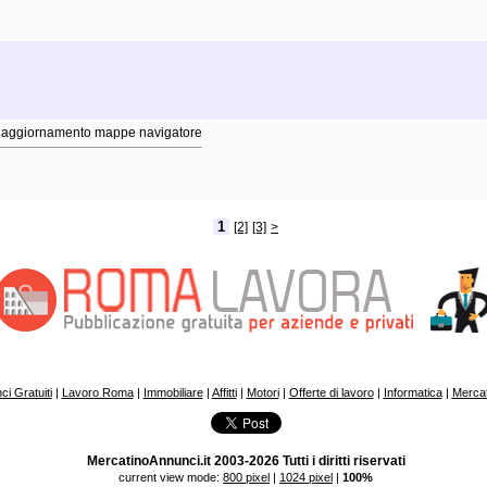
a aggiornamento mappe navigatore
1
[2]
[3]
>
i Gratuiti
|
Lavoro Roma
|
Immobiliare
|
Affitti
|
Motori
|
Offerte di lavoro
|
Informatica
|
Mercat
MercatinoAnnunci.it 2003-2026 Tutti i diritti riservati
current view mode:
800 pixel
|
1024 pixel
|
100%