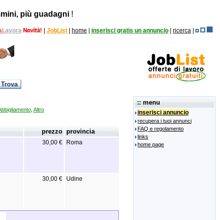
mini, più guadagni
!
a
Lavora
|
JobList
|
home
|
inserisci gratis un annuncio
|
ricerca
|
)
:: menu
Abbigliamento
,
Altro
inserisci annuncio
recupera i tuoi annunci
FAQ e regolamento
prezzo
provincia
links
30,00 €
Roma
home page
30,00 €
Udine