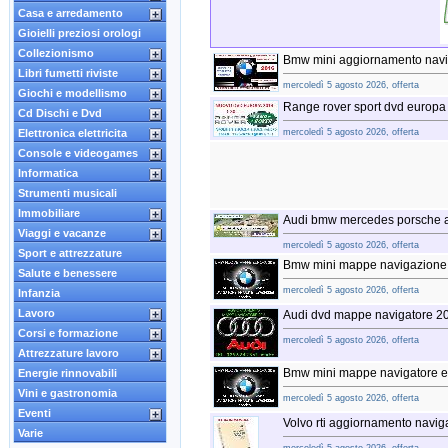
Casa e arredamento
Gioielli preziosi orologi
Collezionismo
Bmw mini aggiornamento navi
Libri fumetti riviste
mercoledì 5 agosto 2026, offerta
Giochi e modellismo
Range rover sport dvd europa
Cd Dischi e Dvd
Elettronica elettricita
mercoledì 5 agosto 2026, offerta
Console e videogames
Informatica
Strumenti musicali
Immobiliare
Audi bmw mercedes porsche a
Viaggi e vacanze
mercoledì 5 agosto 2026, offerta
Sport e attrezzature
Bmw mini mappe navigazione 
Salute e benessere
mercoledì 5 agosto 2026, offerta
Infanzia
Lavoro
Audi dvd mappe navigatore 20
Corsi e formazione
mercoledì 5 agosto 2026, offerta
Attrezzature lavoro
Bmw mini mappe navigatore 
Energie rinnovabili
Vini e gastronomia
mercoledì 5 agosto 2026, offerta
Eventi
Volvo rti aggiornamento navi
Varie