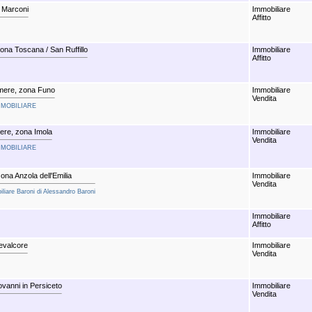
 Marconi
Immobiliare
Affitto
na Toscana / San Ruffillo
Immobiliare
Affitto
mere, zona Funo
Immobiliare
Vendita
 IMMOBILIARE
ere, zona Imola
Immobiliare
Vendita
 IMMOBILIARE
na Anzola dell'Emilia
Immobiliare
Vendita
iliare Baroni di Alessandro Baroni
Immobiliare
Affitto
evalcore
Immobiliare
Vendita
vanni in Persiceto
Immobiliare
Vendita