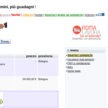
mini, più guadagni
!
a
Lavora
|
JobList
|
home
|
inserisci gratis un annuncio
|
ricerca
|
:: menu
inserisci annuncio
prezzo
provincia
recupera i tuoi annunci
-
Bologna
FAQ e regolamento
pera
links
home page
69.000,00 €
Bologna