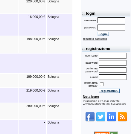
220.000,00 €
Bologna
:: login
16.000,00 €
Bologna
username
password
198.000,00 €
Bologna
recupera password
:: registrazione
username
password
conferma
password
199.000,00 €
Bologna
e-mail
informativa
privacy
219.000,00 €
Bologna
Nota bene
L'username e l'e-mail indicate
verranno utilizzate nei tuoi annunci.
280.000,00 €
Bologna
-
Bologna