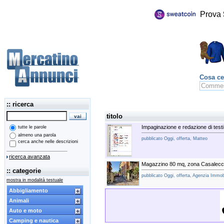
Prova
Cosa ce
:: ricerca
titolo
Impaginazione e redazione di testi
tutte le parole
almeno una parola
pubblicato Oggi, offerta, Matteo
cerca anche nelle descrizioni
ricerca avanzata
Magazzino 80 mq, zona Casalecch
:: categorie
pubblicato Oggi, offerta, Agenzia Immob
mostra in modalità testuale
Abbigliamento
Animali
Auto e moto
Camping e nautica