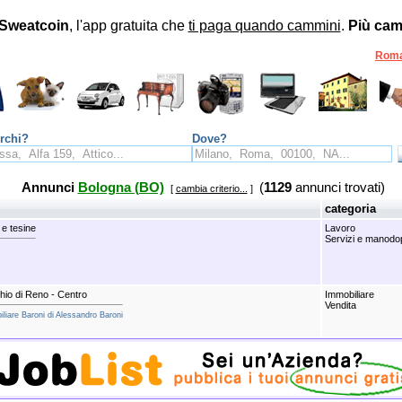
Sweatcoin
, l'app gratuita che
ti paga quando cammini
.
Più cam
Rom
rchi?
Dove?
Annunci
Bologna (BO)
(
1129
annunci trovati)
[
cambia criterio...
]
categoria
 e tesine
Lavoro
Servizi e manodo
io di Reno - Centro
Immobiliare
Vendita
iliare Baroni di Alessandro Baroni