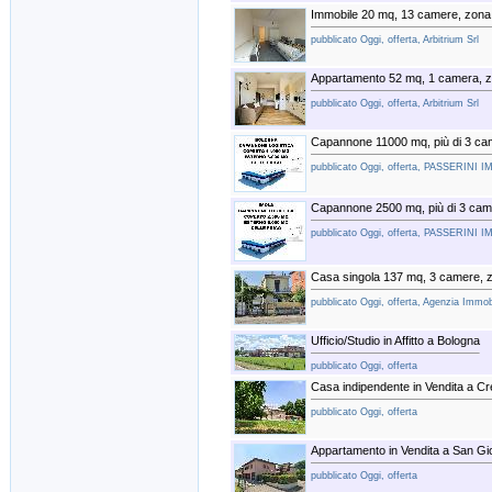
Immobile 20 mq, 13 camere, zona
pubblicato Oggi, offerta, Arbitrium Srl
Appartamento 52 mq, 1 camera, zo
pubblicato Oggi, offerta, Arbitrium Srl
Capannone 11000 mq, più di 3 ca
pubblicato Oggi, offerta, PASSERINI
Capannone 2500 mq, più di 3 cam
pubblicato Oggi, offerta, PASSERINI
Casa singola 137 mq, 3 camere, zo
pubblicato Oggi, offerta, Agenzia Immob
Ufficio/Studio in Affitto a Bologna
pubblicato Oggi, offerta
Casa indipendente in Vendita a Cr
pubblicato Oggi, offerta
Appartamento in Vendita a San Gio
pubblicato Oggi, offerta