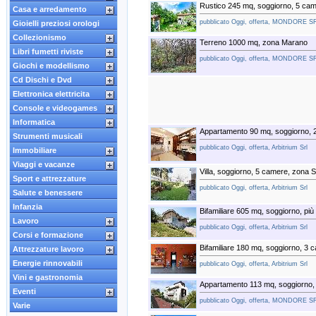
Rustico 245 mq, soggiorno, 5 cam
Casa e arredamento
pubblicato Oggi, offerta, MONDORE S
Gioielli preziosi orologi
Collezionismo
Terreno 1000 mq, zona Marano
Libri fumetti riviste
pubblicato Oggi, offerta, MONDORE S
Giochi e modellismo
Cd Dischi e Dvd
Elettronica elettricita
Console e videogames
Informatica
Appartamento 90 mq, soggiorno, 
Strumenti musicali
pubblicato Oggi, offerta, Arbitrium Srl
Immobiliare
Viaggi e vacanze
Villa, soggiorno, 5 camere, zona 
Sport e attrezzature
pubblicato Oggi, offerta, Arbitrium Srl
Salute e benessere
Infanzia
Bifamiliare 605 mq, soggiorno, più
Lavoro
pubblicato Oggi, offerta, Arbitrium Srl
Corsi e formazione
Bifamiliare 180 mq, soggiorno, 3 
Attrezzature lavoro
Energie rinnovabili
pubblicato Oggi, offerta, Arbitrium Srl
Vini e gastronomia
Appartamento 113 mq, soggiorno, 
Eventi
pubblicato Oggi, offerta, MONDORE S
Varie