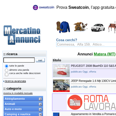
Prova
Sweatcoin
, l'app gratuit
Cosa cerchi?
:: ricerca
Annunci
Matera (MT)
titolo
PEUGEOT 2008 BlueHDi 110 S&S A
tutte le parole
almeno una parola
pubblicato Oggi, offerta
cerca anche nelle descrizioni
JEEP Renegade 1.6 Mjt 130CV Limi
ricerca avanzata
pubblicato Oggi, offerta
:: categorie
mostra in modalità testuale
Abbigliamento
Animali
Auto e moto
Appartamento in Vendita a Pomaric
Camping e nautica