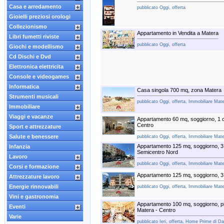
Casa e arredamento
pubblicato Oggi, offerta
Gioielli preziosi orologi
Collezionismo
Appartamento in Vendita a Matera
Libri fumetti riviste
pubblicato Oggi, offerta
Giochi e modellismo
Cd Dischi e Dvd
Elettronica elettricita
Console e videogames
Informatica
Casa singola 700 mq, zona Matera
Strumenti musicali
pubblicato Oggi, offerta, Immobiliare Mat
Immobiliare
Viaggi e vacanze
Appartamento 60 mq, soggiorno, 1 
Centro
Sport e attrezzature
Salute e benessere
pubblicato Oggi, offerta, Immobiliare Mat
Appartamento 125 mq, soggiorno, 3
Infanzia
Semicentro Nord
Lavoro
pubblicato Oggi, offerta, Immobiliare Mat
Corsi e formazione
Appartamento 125 mq, soggiorno, 
Attrezzature lavoro
Energie rinnovabili
pubblicato Oggi, offerta, Immobiliare Mat
Vini e gastronomia
Appartamento 100 mq, soggiorno, pi
Eventi
Matera - Centro
Varie
pubblicato Ieri, offerta, Home Prime di Dal