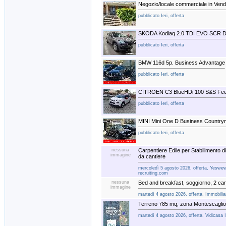
Negozio/locale commerciale in Vend
pubblicato Ieri, offerta
SKODA Kodiaq 2.0 TDI EVO SCR D
pubblicato Ieri, offerta
BMW 116d 5p. Business Advantage
pubblicato Ieri, offerta
CITROEN C3 BlueHDi 100 S&S Fee
pubblicato Ieri, offerta
MINI Mini One D Business Countr
pubblicato Ieri, offerta
nessuna
Carpentiere Edile per Stabilimento di
immagine
da cantiere
mercoledì 5 agosto 2026, offerta, Yeswewo
recruiting.com
nessuna
Bed and breakfast, soggiorno, 2 ca
immagine
martedì 4 agosto 2026, offerta, Immobili
Terreno 785 mq, zona Montescagli
martedì 4 agosto 2026, offerta, Vidicasa 