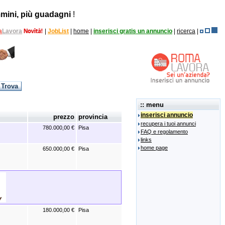
mini, più guadagni
!
a
Lavora
|
JobList
|
home
|
inserisci gratis un annuncio
|
ricerca
|
:: menu
inserisci annuncio
prezzo
provincia
recupera i tuoi annunci
780.000,00 €
Pisa
FAQ e regolamento
links
home page
650.000,00 €
Pisa
180.000,00 €
Pisa