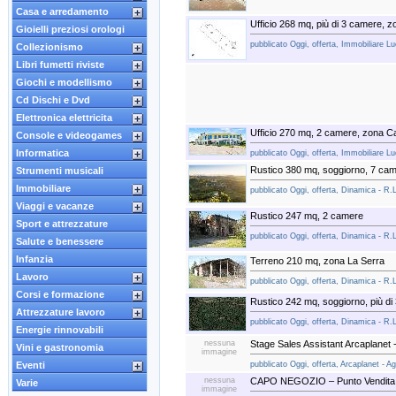
Casa e arredamento
Ufficio 268 mq, più di 3 camere, 
Gioielli preziosi orologi
pubblicato Oggi, offerta, Immobiliare L
Collezionismo
Libri fumetti riviste
Giochi e modellismo
Cd Dischi e Dvd
Elettronica elettricita
Ufficio 270 mq, 2 camere, zona C
Console e videogames
Informatica
pubblicato Oggi, offerta, Immobiliare L
Rustico 380 mq, soggiorno, 7 ca
Strumenti musicali
Immobiliare
pubblicato Oggi, offerta, Dinamica - R.
Viaggi e vacanze
Rustico 247 mq, 2 camere
Sport e attrezzature
pubblicato Oggi, offerta, Dinamica - R.
Salute e benessere
Infanzia
Terreno 210 mq, zona La Serra
Lavoro
pubblicato Oggi, offerta, Dinamica - R.
Corsi e formazione
Rustico 242 mq, soggiorno, più di
Attrezzature lavoro
pubblicato Oggi, offerta, Dinamica - R.
Energie rinnovabili
nessuna
Stage Sales Assistant Arcaplanet 
Vini e gastronomia
immagine
pubblicato Oggi, offerta, Arcaplanet - Ag
Eventi
nessuna
CAPO NEGOZIO – Punto Vendita d
Varie
immagine