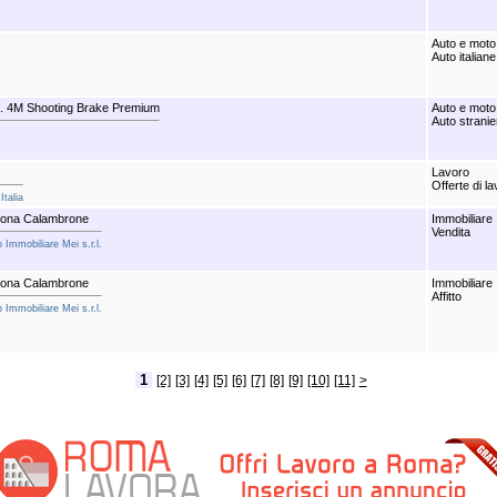
Auto e moto
Auto italiane
 4M Shooting Brake Premium
Auto e moto
Auto stranie
Lavoro
Offerte di l
Italia
zona Calambrone
Immobiliare
Vendita
 Immobiliare Mei s.r.l.
zona Calambrone
Immobiliare
Affitto
 Immobiliare Mei s.r.l.
1
[2]
[3]
[4]
[5]
[6]
[7]
[8]
[9]
[10]
[11]
>