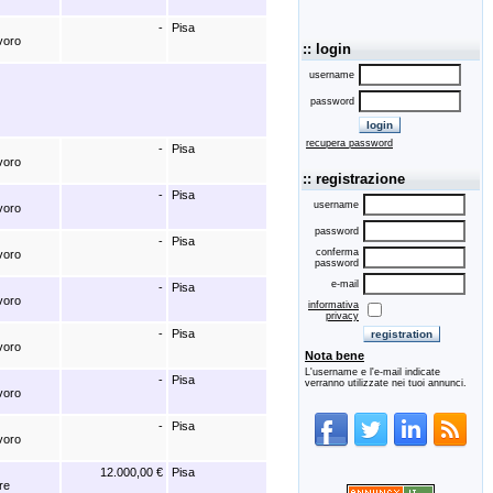
-
Pisa
avoro
:: login
username
password
recupera password
-
Pisa
avoro
:: registrazione
-
Pisa
username
avoro
password
-
Pisa
conferma
avoro
password
e-mail
-
Pisa
avoro
informativa
privacy
-
Pisa
avoro
Nota bene
L'username e l'e-mail indicate
-
Pisa
verranno utilizzate nei tuoi annunci.
avoro
-
Pisa
avoro
12.000,00 €
Pisa
re