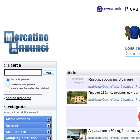
Prova
Cosa ce
:: ricerca
titolo
nessuna
Rustico, soggiorno, 3 camere
tutte le parole
immagine
almeno una parola
pubblicato Oggi, offerta, Dinamica - R.
cerca anche nelle descrizioni
Rustico 262 mq, soggiorno, 4 ca
ricerca avanzata
pubblicato Oggi, offerta, Dinamica - R.
:: categorie
mostra in modalità testuale
Abbigliamento
Animali
Appartamento 50 mq, 1 camera, 
Auto e moto
Camping e nautica
pubblicato Oggi, offerta, Studio Immobili