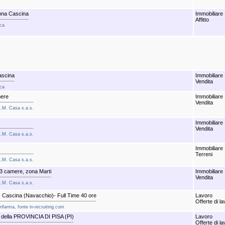
zona Cascina
Immobiliare
Affitto
uca
ascina
Immobiliare
Vendita
uca
mere
Immobiliare
Vendita
L.M. Casa s.a.s.
Immobiliare
Vendita
L.M. Casa s.a.s.
Immobiliare
Terreni
L.M. Casa s.a.s.
 3 camere, zona Marti
Immobiliare
Vendita
L.M. Casa s.a.s.
- Cascina (Navacchio)- Full Time 40 ore
Lavoro
Offerte di l
rifarma, fonte in-recruiting.com
ella PROVINCIA DI PISA (PI)
Lavoro
Offerte di l