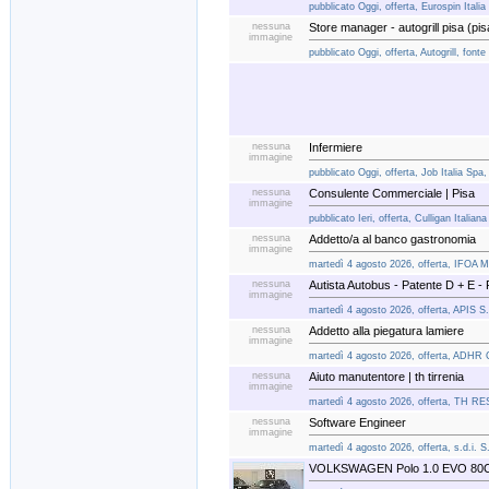
pubblicato Oggi, offerta, Eurospin Italia
nessuna
Store manager - autogrill pisa (pis
immagine
pubblicato Oggi, offerta, Autogrill, fonte
nessuna
Infermiere
immagine
pubblicato Oggi, offerta, Job Italia Spa,
nessuna
Consulente Commerciale | Pisa
immagine
pubblicato Ieri, offerta, Culligan Italian
nessuna
Addetto/a al banco gastronomia
immagine
martedì 4 agosto 2026, offerta, IFOA
nessuna
Autista Autobus - Patente D + E - 
immagine
martedì 4 agosto 2026, offerta, APIS S.p
nessuna
Addetto alla piegatura lamiere
immagine
martedì 4 agosto 2026, offerta, ADHR 
nessuna
Aiuto manutentore | th tirrenia
immagine
martedì 4 agosto 2026, offerta, TH RE
nessuna
Software Engineer
immagine
martedì 4 agosto 2026, offerta, s.d.i. S
VOLKSWAGEN Polo 1.0 EVO 80C