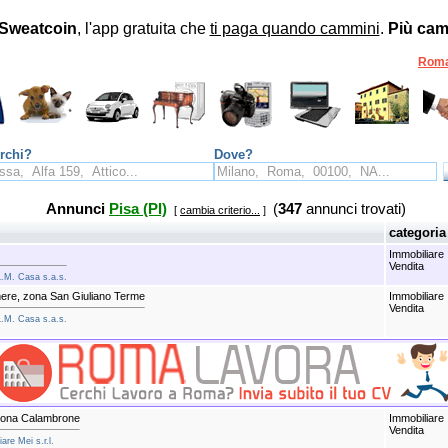
Sweatcoin
, l'app gratuita che
ti paga quando cammini
.
Più cam
Rom
rchi?
Dove?
Annunci
Pisa (PI)
(
347
annunci trovati)
[
cambia criterio...
]
categoria
Immobiliare
Vendita
L.M. Casa s.a.s.
mere, zona San Giuliano Terme
Immobiliare
Vendita
L.M. Casa s.a.s.
zona Calambrone
Immobiliare
Vendita
are Mei s.r.l.