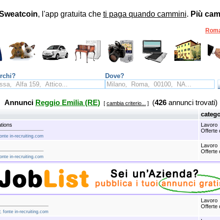
Sweatcoin
, l'app gratuita che
ti paga quando cammini
.
Più cam
Rom
rchi?
Dove?
Annunci
Reggio Emilia (RE)
(
426
annunci trovati)
[
cambia criterio...
]
catego
tions
Lavoro
Offerte 
onte in-recruiting.com
Lavoro
Offerte 
onte in-recruiting.com
Lavoro
Offerte 
fonte in-recruiting.com