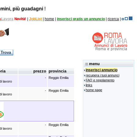
mini, più guadagni
!
a
Lavora
|
JobList
|
home
|
inserisci gratis un annuncio
|
ricerca
|
:: menu
inserisci annuncio
ria
prezzo
provincia
recupera i tuoi annunci
-
Reggio Emilia
FAQ e regolamento
di lavoro
links
home page
-
Reggio Emilia
di lavoro
-
Reggio Emilia
di lavoro