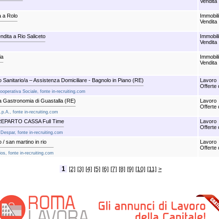
Vendita
a a Rolo
Immobil
Vendita
ndita a Rio Saliceto
Immobil
Vendita
ia
Immobil
Vendita
Sanitario/a – Assistenza Domiciliare - Bagnolo in Piano (RE)
Lavoro
Offerte 
Cooperativa Sociale, fonte in-recruiting.com
Gastronomia di Guastalla (RE)
Lavoro
Offerte 
S.p.A., fonte in-recruiting.com
PARTO CASSA Full Time
Lavoro
Offerte 
| Despar, fonte in-recruiting.com
o / san martino in rio
Lavoro
Offerte 
ios, fonte in-recruiting.com
1
[2]
[3]
[4]
[5]
[6]
[7]
[8]
[9]
[10]
[11]
>