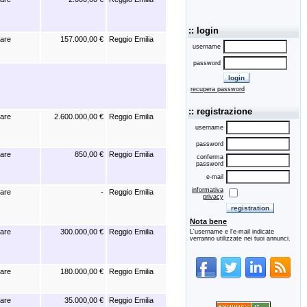
:: login
iare
157.000,00 €
Reggio Emilia
username
password
recupera password
:: registrazione
iare
2.600.000,00 €
Reggio Emilia
username
password
iare
850,00 €
Reggio Emilia
conferma
password
e-mail
informativa
iare
-
Reggio Emilia
privacy
Nota bene
iare
300.000,00 €
Reggio Emilia
L'username e l'e-mail indicate
verranno utilizzate nei tuoi annunci.
iare
180.000,00 €
Reggio Emilia
iare
35.000,00 €
Reggio Emilia