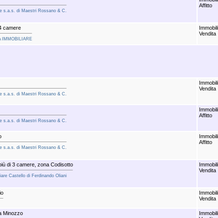
Affitto
iale s.a.s. di Maestri Rossano & C.
 4 camere
Immobil
Vendita
ZIA IMMOBILIARE
Immobil
Vendita
iale s.a.s. di Maestri Rossano & C.
Immobil
Affitto
iale s.a.s. di Maestri Rossano & C.
o
Immobil
Affitto
iale s.a.s. di Maestri Rossano & C.
iù di 3 camere, zona Codisotto
Immobil
Vendita
liare Castello di Ferdinando Oliani
io
Immobil
Vendita
lla Minozzo
Immobil