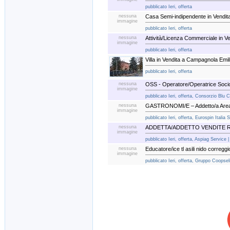
pubblicato Ieri, offerta
nessuna
Casa Semi-indipendente in Vendit
immagine
pubblicato Ieri, offerta
nessuna
Attività/Licenza Commerciale in Ve
immagine
pubblicato Ieri, offerta
Villa in Vendita a Campagnola Emil
pubblicato Ieri, offerta
nessuna
OSS - Operatore/Operatrice Socio 
immagine
pubblicato Ieri, offerta, Consorzio Blu 
nessuna
GASTRONOMI/E – Addetto/a Area 
immagine
pubblicato Ieri, offerta, Eurospin Italia 
nessuna
ADDETTA/ADDETTO VENDITE RE
immagine
pubblicato Ieri, offerta, Aspiag Service 
nessuna
Educatore/ice tl asili nido correggi
immagine
pubblicato Ieri, offerta, Gruppo Coopsel