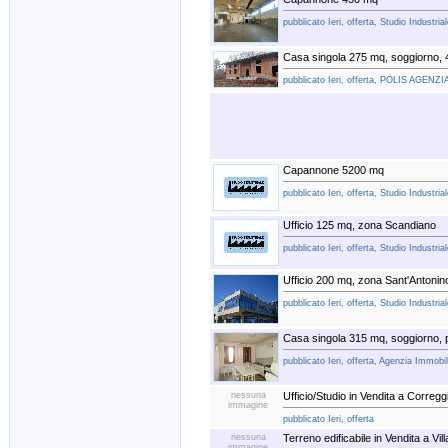
pubblicato Ieri, offerta, Studio Industr
Casa singola 275 mq, soggiorno,
pubblicato Ieri, offerta, POLIS AGEN
Capannone 5200 mq
pubblicato Ieri, offerta, Studio Industr
Ufficio 125 mq, zona Scandiano
pubblicato Ieri, offerta, Studio Industr
Ufficio 200 mq, zona Sant'Antonin
pubblicato Ieri, offerta, Studio Industr
Casa singola 315 mq, soggiorno, p
pubblicato Ieri, offerta, Agenzia Immobi
nessuna
Ufficio/Studio in Vendita a Corregg
immagine
pubblicato Ieri, offerta
nessuna
Terreno edificabile in Vendita a Vi
immagine