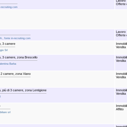
Lavoro
Offerte 
n-recruiting.com
Lavoro
Offerte 
pA., fonte in-recruiting.com
o, 3 camere
Immobil
Vendita
gio Srl
, 3 camere, zona Brescello
Immobil
Vendita
Valentina Barba
 2 camere, zona Viano
Immobil
Vendita
 più di 3 camere, zona Lentigione
Immobil
Vendita
l
o
Immobil
Affitto
iliare srl
Immobil