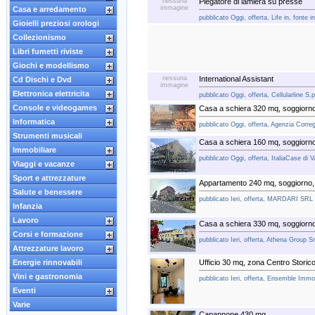
nessuna
Piegatore di lamiera su presse
immagine
Casa e arredamento
pubblicato Oggi, offerta, Life in, fonte i
Gioielli preziosi orologi
Collezionismo
Libri fumetti riviste
Giochi e modellismo
nessuna
International Assistant
Cd Dischi e Dvd
immagine
Elettronica elettricita
pubblicato Oggi, offerta, Cellularline S.
Console e videogames
Casa a schiera 320 mq, soggiorn
Informatica
pubblicato Oggi, offerta, Agenzia Correg
Strumenti musicali
Casa a schiera 160 mq, soggiorno
Immobiliare
pubblicato Oggi, offerta, ItaliaCase di 
Viaggi e vacanze
Sport e attrezzature
Appartamento 240 mq, soggiorno,
Salute e benessere
pubblicato Ieri, offerta, MARDARI SRL
Infanzia
Lavoro
Casa a schiera 330 mq, soggiorno,
Corsi e formazione
pubblicato Ieri, offerta, Athena Group Sr
Attrezzature lavoro
Energie rinnovabili
Ufficio 30 mq, zona Centro Storic
Vini e gastronomia
pubblicato Ieri, offerta, Ensemble Immob
Eventi
Varie
Capannone 430 mq