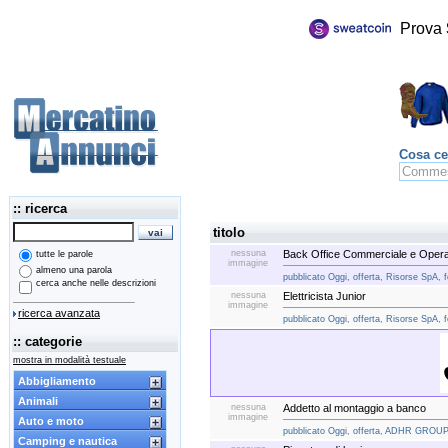
Prova
Cosa ce
:: ricerca
titolo
nessuna
Back Office Commerciale e Opera
tutte le parole
immagine
almeno una parola
pubblicato Oggi, offerta, Risorse SpA, f
cerca anche nelle descrizioni
nessuna
Elettricista Junior
immagine
ricerca avanzata
pubblicato Oggi, offerta, Risorse SpA, f
:: categorie
mostra in modalità testuale
Abbigliamento
Animali
nessuna
Addetto al montaggio a banco
immagine
Auto e moto
pubblicato Oggi, offerta, ADHR GROUP, 
Camping e nautica