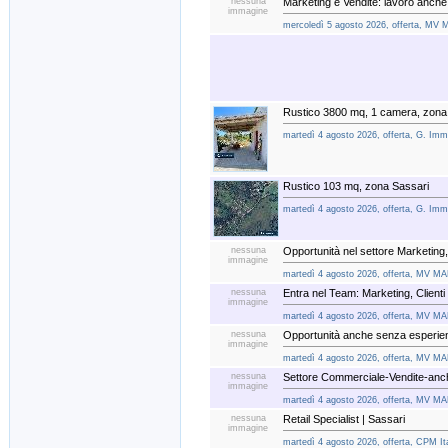
nessuna
Marketing e Vendite: lavoro anch
immagine
mercoledì 5 agosto 2026, offerta, MV 
Rustico 3800 mq, 1 camera, zona
martedì 4 agosto 2026, offerta, G. Immob
Rustico 103 mq, zona Sassari
martedì 4 agosto 2026, offerta, G. Immob
nessuna
Opportunità nel settore Marketing, 
immagine
martedì 4 agosto 2026, offerta, MV MA
nessuna
Entra nel Team: Marketing, Clienti
immagine
martedì 4 agosto 2026, offerta, MV MA
nessuna
Opportunità anche senza esperie
immagine
martedì 4 agosto 2026, offerta, MV MA
nessuna
Settore Commerciale-Vendite-anc
immagine
martedì 4 agosto 2026, offerta, MV MA
nessuna
Retail Specialist | Sassari
immagine
martedì 4 agosto 2026, offerta, CPM Ita