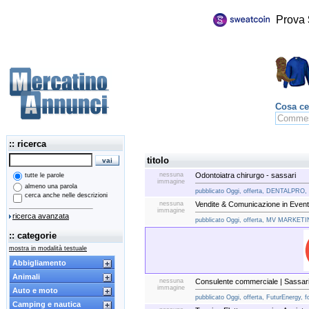
Prova
Cosa ce
:: ricerca
titolo
nessuna
Odontoiatra chirurgo - sassari
tutte le parole
immagine
almeno una parola
pubblicato Oggi, offerta, DENTALPRO, f
cerca anche nelle descrizioni
nessuna
Vendite & Comunicazione in Eventi
immagine
ricerca avanzata
pubblicato Oggi, offerta, MV MARKETIN
:: categorie
mostra in modalità testuale
Abbigliamento
Animali
nessuna
Consulente commerciale | Sassar
immagine
Auto e moto
pubblicato Oggi, offerta, FuturEnergy, f
Camping e nautica