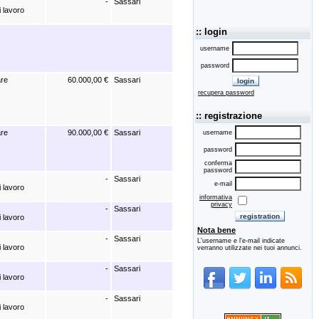
-
Sassari
i lavoro
:: login
username
password
are
60.000,00 €
Sassari
recupera password
:: registrazione
are
90.000,00 €
Sassari
username
password
conferma
password
-
Sassari
e-mail
i lavoro
informativa
privacy
-
Sassari
i lavoro
Nota bene
-
Sassari
L'username e l'e-mail indicate
i lavoro
verranno utilizzate nei tuoi annunci.
-
Sassari
i lavoro
-
Sassari
i lavoro