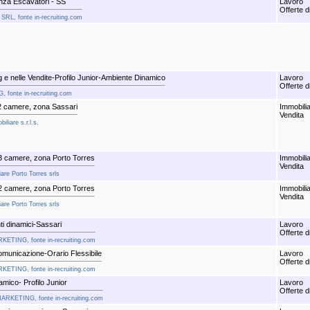
nza Escavatori - SS
Lavoro
Offerte d
SRL, fonte in-recruiting.com
g e nelle Vendite-Profilo Junior-Ambiente Dinamico
Lavoro
Offerte d
, fonte in-recruiting.com
2 camere, zona Sassari
Immobili
Vendita
liare s.r.l.s.
3 camere, zona Porto Torres
Immobili
Vendita
are Porto Torres srls
2 camere, zona Porto Torres
Immobili
Vendita
are Porto Torres srls
i dinamici-Sassari
Lavoro
Offerte d
RKETING, fonte in-recruiting.com
omunicazione-Orario Flessibile
Lavoro
Offerte d
RKETING, fonte in-recruiting.com
mico- Profilo Junior
Lavoro
Offerte d
MARKETING, fonte in-recruiting.com