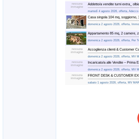
nessuna
Addetto/a vendite turni extra_ olbi
immagine
martedì 4 agosto 2026, offerta, Adecco 
Casa singola 104 mq, soggiorno,
domenica 2 agosto 2026, offerta, Immobi
Appartamento 85 mq, 2 camere, zo
domenica 2 agosto 2026, offerta, Per T
nessuna
Accoglienza clienti & Customer 
immagine
domenica 2 agosto 2026, offerta, MV 
nessuna
Incaricato/a alle Vendite – Prima 
immagine
domenica 2 agosto 2026, offerta, MV 
nessuna
FRONT DESK & CUSTOMER EX
immagine
sabato 1 agosto 2026, offerta, MV MAR