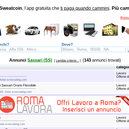
Sweatcoin
, l'app gratuita che
ti paga quando cammini
.
Più cam
Rom
rchi?
Dove?
Annunci
Sassari (SS)
(
143
annunci trovati)
[
cambia criterio...
]
catego
Lavoro
Offerte d
onte in-recruiting.com
 Sassari-Orario Flessibile
Lavoro
Offerte d
G, fonte in-recruiting.com
i
Lavoro
Offerte d
onte in-recruiting.com