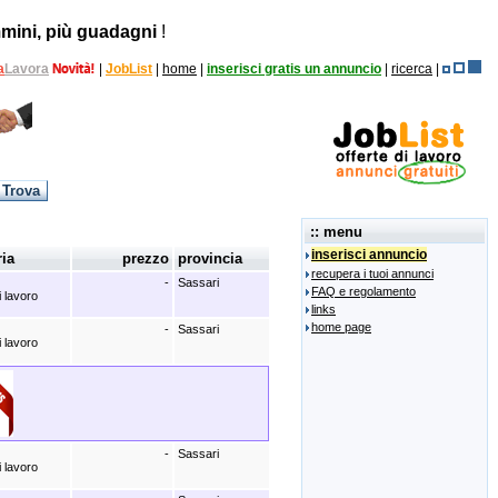
mini, più guadagni
!
a
Lavora
|
JobList
|
home
|
inserisci gratis un annuncio
|
ricerca
|
:: menu
inserisci annuncio
ria
prezzo
provincia
recupera i tuoi annunci
-
Sassari
FAQ e regolamento
i lavoro
links
home page
-
Sassari
i lavoro
-
Sassari
i lavoro