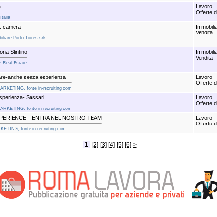
a
Lavoro
Offerte d
Italia
 1 camera
Immobili
Vendita
liare Porto Torres srls
na Stintino
Immobili
Vendita
e Real Estate
Care-anche senza esperienza
Lavoro
Offerte d
MARKETING, fonte in-recruiting.com
Esperienza- Sassari
Lavoro
Offerte d
MARKETING, fonte in-recruiting.com
PERIENCE – ENTRA NEL NOSTRO TEAM
Lavoro
Offerte d
KETING, fonte in-recruiting.com
1
[2]
[3]
[4]
[5]
[6]
>