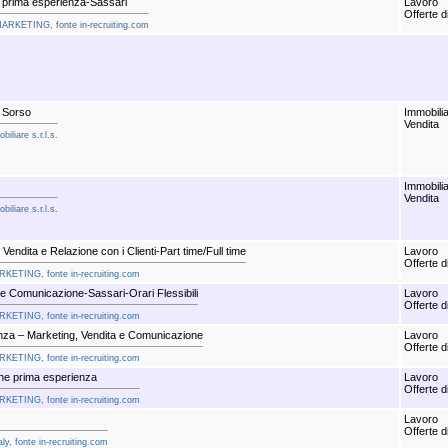
e prima esperienza-Sassari
Lavoro
Offerte d
MARKETING, fonte in-recruiting.com
 Sorso
Immobili
Vendita
iliare s.r.l.s.
Immobili
Vendita
iliare s.r.l.s.
Vendita e Relazione con i Clienti-Part time/Full time
Lavoro
Offerte d
RKETING, fonte in-recruiting.com
 e Comunicazione-Sassari-Orari Flessibili
Lavoro
Offerte d
RKETING, fonte in-recruiting.com
nza – Marketing, Vendita e Comunicazione
Lavoro
Offerte d
RKETING, fonte in-recruiting.com
he prima esperienza
Lavoro
Offerte d
RKETING, fonte in-recruiting.com
Lavoro
Offerte d
ly, fonte in-recruiting.com