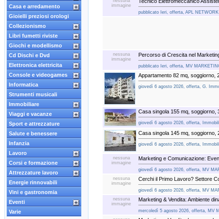
nessuna
Tecnico Elettromeccanico Assiste
immagine
Casa e arredamento
pubblicato Ieri, offerta, APL NETWORK 
Gioielli preziosi orologi
Collezionismo
Libri fumetti riviste
Giochi e modellismo
nessuna
Percorso di Crescita nel Marketin
Cd Dischi e Dvd
immagine
Elettronica elettricita
pubblicato Ieri, offerta, MV MARKETING
Console e videogames
Appartamento 82 mq, soggiorno, 
Informatica
giovedì 6 agosto 2026, offerta, G. Immobi
Strumenti musicali
Immobiliare
Casa singola 155 mq, soggiorno, 
Viaggi e vacanze
giovedì 6 agosto 2026, offerta, Immobili
Sport e attrezzature
Casa singola 145 mq, soggiorno, 
Salute e benessere
Infanzia
giovedì 6 agosto 2026, offerta, Immobili
Lavoro
nessuna
Marketing e Comunicazione: Event
Corsi e formazione
immagine
giovedì 6 agosto 2026, offerta, MV MA
Attrezzature lavoro
nessuna
Cerchi il Primo Lavoro? Settore C
Energie rinnovabili
immagine
giovedì 6 agosto 2026, offerta, MV MA
Vini e gastronomia
nessuna
Marketing & Vendita: Ambiente dina
Eventi
immagine
mercoledì 5 agosto 2026, offerta, MV 
Varie