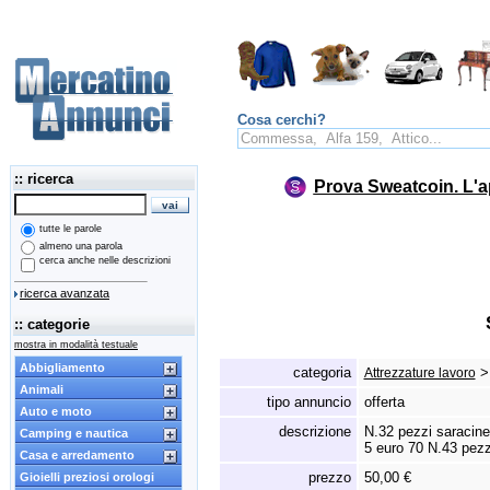
Cosa cerchi?
:: ricerca
Prova Sweatcoin. L'a
tutte le parole
almeno una parola
cerca anche nelle descrizioni
ricerca avanzata
:: categorie
mostra in modalità testuale
Abbigliamento
categoria
Attrezzature lavoro
Animali
tipo annuncio
offerta
Auto e moto
descrizione
N.
32 pezzi saracin
Camping e nautica
5 euro 70 N.
43 pezz
Casa e arredamento
prezzo
50,00 €
Gioielli preziosi orologi