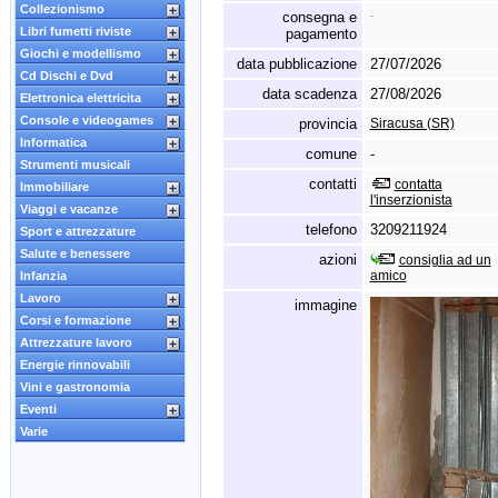
Collezionismo
consegna e
-
Libri fumetti riviste
pagamento
Giochi e modellismo
data pubblicazione
27/07/2026
Cd Dischi e Dvd
data scadenza
27/08/2026
Elettronica elettricita
Console e videogames
provincia
Siracusa (SR)
Informatica
comune
-
Strumenti musicali
contatti
contatta
Immobiliare
l'inserzionista
Viaggi e vacanze
telefono
3209211924
Sport e attrezzature
Salute e benessere
azioni
consiglia ad un
amico
Infanzia
Lavoro
immagine
Corsi e formazione
Attrezzature lavoro
Energie rinnovabili
Vini e gastronomia
Eventi
Varie