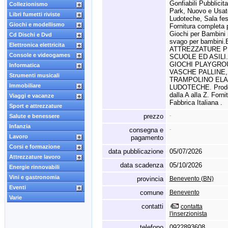
Gonfiabili Pubblicita
Collezionismo
Park,
Nuovo e Usato 
Libri fumetti riviste
Ludoteche,
Sala fes
Giochi e modellismo
Fornitura completa 
Giochi per Bambini 
Cd Dischi e Dvd
svago per bambini.
Elettronica elettricita
ATTREZZATURE PE
Console e videogames
SCUOLE ED ASILI.
GIOCHI PLAYGRO
Informatica
VASCHE PALLINE,
Strumenti musicali
TRAMPOLINO ELA
Immobiliare
LUDOTECHE.
Prodot
dalla A alla Z.
Fornit
Viaggi e vacanze
Fabbrica Italiana .
Sport e attrezzature
prezzo
-
Salute e benessere
Infanzia
consegna e
-
Lavoro
pagamento
Corsi e formazione
data pubblicazione
05/07/2026
Attrezzature lavoro
data scadenza
05/10/2026
Energie rinnovabili
Vini e gastronomia
provincia
Benevento (BN)
Eventi
comune
Benevento
Varie
contatti
contatta
l'inserzionista
telefono
0922893608