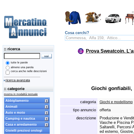
Cosa cerchi?
:: ricerca
Prova Sweatcoin. L'a
tutte le parole
almeno una parola
cerca anche nelle descrizioni
ricerca avanzata
Giochi gonfiabili,
:: categorie
mostra in modalità testuale
Abbigliamento
categoria
Giochi e modellismo
Animali
tipo annuncio
offerta
Auto e moto
descrizione
Produzione e Vendita
Camping e nautica
Vasche e Piscina Pa
Casa e arredamento
Saltarelli,
Percorsi A
Gioielli preziosi orologi
ed esterno,
Giostre,