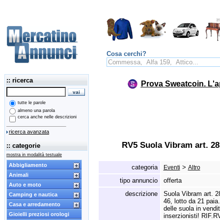
Cosa cerchi?
:: ricerca
Prova Sweatcoin. L'a
tutte le parole
almeno una parola
cerca anche nelle descrizioni
ricerca avanzata
RV5 Suola Vibram art. 28
:: categorie
mostra in modalità testuale
Abbigliamento
categoria
>
Eventi
Altro
Animali
tipo annuncio
offerta
Auto e moto
descrizione
Suola Vibram art.
28
Camping e nautica
46,
lotto da 21 paia.
Casa e arredamento
delle suola in vendit
Gioielli preziosi orologi
inserzionisti!
RIF.
RV