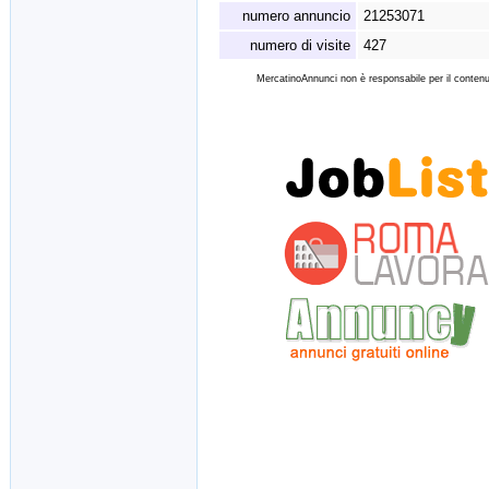
numero annuncio
21253071
numero di visite
427
MercatinoAnnunci non è responsabile per il contenut