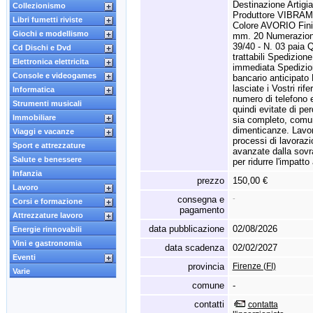
Destinazione Artigia
Collezionismo
Produttore VIBRAM
Libri fumetti riviste
Colore AVORIO Fin
Giochi e modellismo
mm.
20 Numerazione
39/40 - N.
03 paia Qu
Cd Dischi e Dvd
trattabili Spedizione
Elettronica elettricita
immediata Spedizion
Console e videogames
bancario anticipato
lasciate i Vostri rif
Informatica
numero di telefono 
Strumenti musicali
quindi evitate di pe
Immobiliare
sia completo,
comunq
dimenticanze.
Lavor
Viaggi e vacanze
processi di lavorazio
Sport e attrezzature
avanzate dalla sovra
Salute e benessere
per ridurre l'impatto
Infanzia
prezzo
150,00 €
Lavoro
consegna e
-
Corsi e formazione
pagamento
Attrezzature lavoro
data pubblicazione
02/08/2026
Energie rinnovabili
Vini e gastronomia
data scadenza
02/02/2027
Eventi
provincia
Firenze (FI)
Varie
comune
-
contatti
contatta