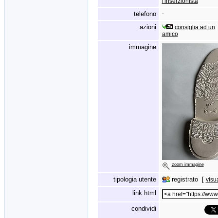
l'inserzionista
telefono
-
azioni
consiglia ad un
amico
immagine
zoom immagine
tipologia utente
registrato [
visu
link html
condividi