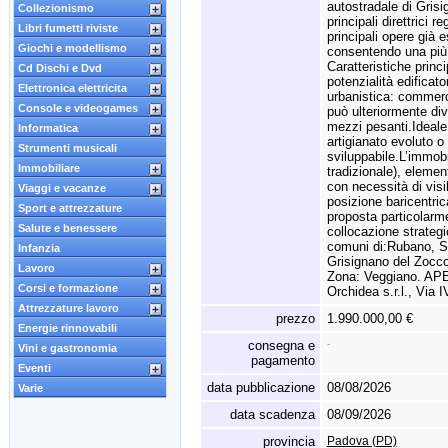
autostradale di Gris
Collezionismo
principali direttrici r
Libri fumetti riviste
principali opere già 
Giochi e modellismo
consentendo una più r
Caratteristiche princi
Cd Dischi e Dvd
potenzialità edificat
Elettronica elettricita
urbanistica:
commercia
Console e videogames
può ulteriormente divi
mezzi pesanti.
Ideale
Informatica
artigianato evoluto o 
Strumenti musicali
sviluppabile.
L’immobi
Immobiliare
tradizionale),
elemento
con necessità di visib
Viaggi e vacanze
posizione baricentri
Sport e attrezzature
proposta particolarm
Salute e benessere
collocazione strategic
comuni di:
Rubano,
S
Infanzia
Grisignano del Zocco
Lavoro
Zona:
Veggiano.
APE
Corsi e formazione
Orchidea s.
r.
l.
,
Via I
Attrezzature lavoro
prezzo
1.990.000,00 €
Energie rinnovabili
consegna e
-
Vini e gastronomia
pagamento
Eventi
data pubblicazione
08/08/2026
Varie
data scadenza
08/09/2026
provincia
Padova (PD)