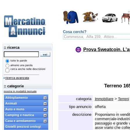
Cosa cerchi?
:: ricerca
Prova Sweatcoin. L'a
tutte le parole
almeno una parola
cerca anche nelle descrizioni
ricerca avanzata
Terreno 16
:: categorie
mostra in modalità testuale
Abbigliamento
categoria
>
Immobiliare
Terreni
Animali
tipo annuncio
offerta
Auto e moto
descrizione
Proponiamo in vendita
Camping e nautica
commerciale-industri
Casa e arredamento
passaggio e grande vi
Gioielli preziosi orologi
asse viario che coll