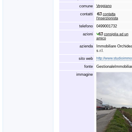
comune
Veggiano
contatti
contatta
l'inserzionista
telefono
0499001732
azioni
consiglia ad un
amico
azienda
Immobiliare Orchide
s.r.l.
sito web
http://www.studioimmob
fonte
GestionaleImmobiliar
immagine