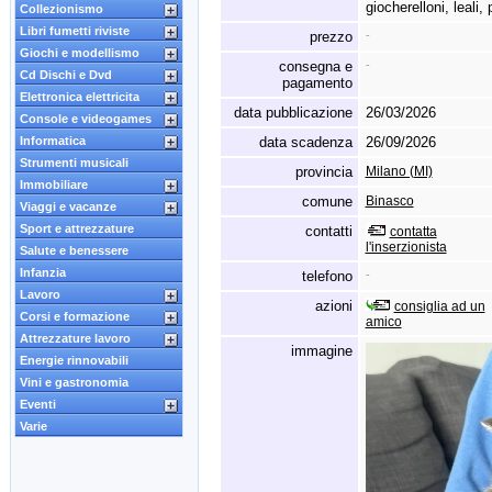
giocherelloni,
leali,
p
Collezionismo
Libri fumetti riviste
prezzo
-
Giochi e modellismo
consegna e
-
Cd Dischi e Dvd
pagamento
Elettronica elettricita
data pubblicazione
26/03/2026
Console e videogames
Informatica
data scadenza
26/09/2026
Strumenti musicali
provincia
Milano (MI)
Immobiliare
comune
Binasco
Viaggi e vacanze
Sport e attrezzature
contatti
contatta
l'inserzionista
Salute e benessere
Infanzia
telefono
-
Lavoro
azioni
consiglia ad un
Corsi e formazione
amico
Attrezzature lavoro
immagine
Energie rinnovabili
Vini e gastronomia
Eventi
Varie