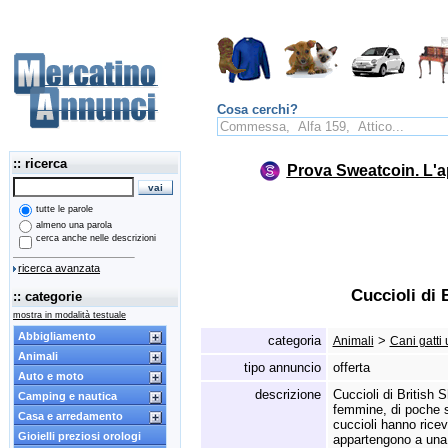
Cosa cerchi?
:: ricerca
Prova Sweatcoin. L'a
tutte le parole
almeno una parola
cerca anche nelle descrizioni
ricerca avanzata
Cuccioli di 
:: categorie
mostra in modalità testuale
Abbigliamento
categoria
>
Animali
Cani gatti 
Animali
tipo annuncio
offerta
Auto e moto
descrizione
Cuccioli di British S
Camping e nautica
femmine,
di poche 
Casa e arredamento
cuccioli hanno ricev
Gioielli preziosi orologi
appartengono a una 