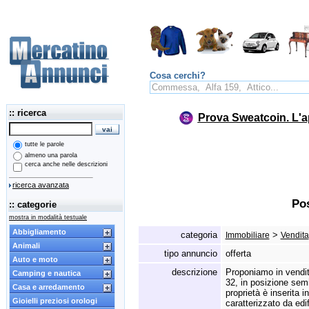
Cosa cerchi?
:: ricerca
Prova Sweatcoin. L'a
tutte le parole
almeno una parola
cerca anche nelle descrizioni
ricerca avanzata
Po
:: categorie
mostra in modalità testuale
Abbigliamento
categoria
>
Immobiliare
Vendita
Animali
tipo annuncio
offerta
Auto e moto
descrizione
Proponiamo in vendi
Camping e nautica
32,
in posizione semi
Casa e arredamento
proprietà è inserita 
Gioielli preziosi orologi
caratterizzato da edif