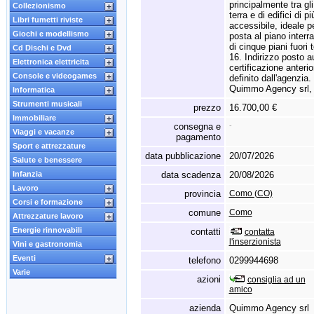
principalmente tra gli
Collezionismo
terra e di edifici di p
Libri fumetti riviste
accessibile,
ideale pe
Giochi e modellismo
posta al piano interr
di cinque piani fuori 
Cd Dischi e Dvd
16.
Indirizzo posto a
Elettronica elettricita
certificazione anteri
Console e videogames
definito dall'agenzia.
Quimmo Agency srl,
Informatica
Strumenti musicali
prezzo
16.700,00 €
Immobiliare
consegna e
-
Viaggi e vacanze
pagamento
Sport e attrezzature
data pubblicazione
20/07/2026
Salute e benessere
Infanzia
data scadenza
20/08/2026
Lavoro
provincia
Como (CO)
Corsi e formazione
comune
Como
Attrezzature lavoro
Energie rinnovabili
contatti
contatta
l'inserzionista
Vini e gastronomia
Eventi
telefono
0299944698
Varie
azioni
consiglia ad un
amico
azienda
Quimmo Agency srl