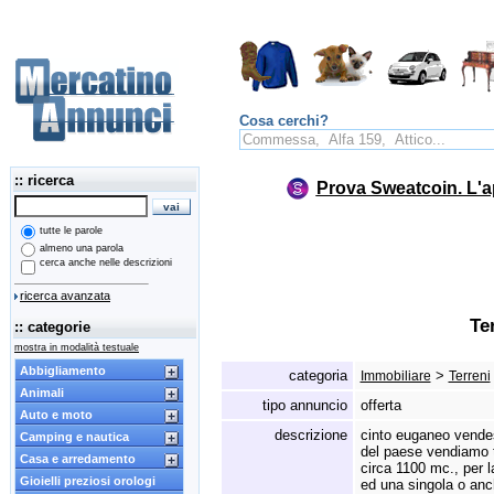
Cosa cerchi?
:: ricerca
Prova Sweatcoin. L'a
tutte le parole
almeno una parola
cerca anche nelle descrizioni
ricerca avanzata
Te
:: categorie
mostra in modalità testuale
Abbigliamento
categoria
>
Immobiliare
Terreni
Animali
tipo annuncio
offerta
Auto e moto
descrizione
cinto euganeo vendesi
Camping e nautica
del paese vendiamo t
Casa e arredamento
circa 1100 mc.
,
per l
Gioielli preziosi orologi
ed una singola o anc