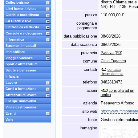
diretto.
Chiama ora e 
Collezionismo
NS).
Rif.
:
t135.
Pesav
Libri fumetti riviste
prezzo
110.000,00 €
Giochi e modellismo
Cd Dischi e Dvd
consegna e
-
Elettronica elettricita
pagamento
Console e videogames
data pubblicazione
08/08/2026
Informatica
data scadenza
08/09/2026
Strumenti musicali
Immobiliare
provincia
Padova (PD)
Viaggi e vacanze
comune
Cinto Euganeo
Sport e attrezzature
contatti
contatta
Salute e benessere
l'inserzionista
Infanzia
telefono
3482813473
Lavoro
Corsi e formazione
azioni
consiglia ad un
amico
Attrezzature lavoro
Energie rinnovabili
azienda
Pesavento Alfonso
Vini e gastronomia
sito web
http://www.immobiliar
Eventi
fonte
GestionaleImmobiliar
Varie
immagine