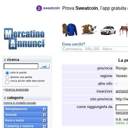
Prova
Sweatcoin
, l'app gratuit
Cosa cerchi?
:: ricerca
La p
provincia
Rovigo
tutte le parole
regione
Veneto
almeno una parola
cerca anche nelle descrizioni
altre info
-
ricerca avanzata
inserzioni
annunci
:: categorie
sito provincia
http://
mostra in modalità testuale
come raggiungerla da
Abbigliamento
percorso
Animali
N.B.: ind
Auto e moto
Corso, 
Camping e nautica