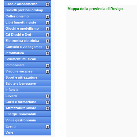
Casa e arredamento
Mappa della provincia di Rovigo
Gioielli preziosi orologi
Collezionismo
Libri fumetti riviste
Giochi e modellismo
Cd Dischi e Dvd
Elettronica elettricita
Console e videogames
Informatica
Strumenti musicali
Immobiliare
Viaggi e vacanze
Sport e attrezzature
Salute e benessere
Infanzia
Lavoro
Corsi e formazione
Attrezzature lavoro
Energie rinnovabili
Vini e gastronomia
Eventi
Varie