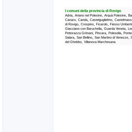
I comuni della provincia di Rovigo
,
,
,
Adria
Ariano nel Polesine
Arquà Polesine
Ba
,
,
,
Canaro
Canda
Castelguglielmo
Castelmass
,
,
,
di Rovigo
Crespino
Ficarolo
Fiesso Umbert
,
,
Giacciano con Baruchella
Guarda Veneta
Le
,
,
,
Pettorazza Grimani
Pincara
Polesella
Ponte
,
,
,
Salara
San Bellino
San Martino di Venezze
S
,
del Ghebbo
Villanova Marchesana