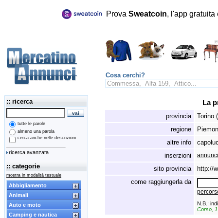
Prova
Sweatcoin
, l'app gratuit
Cosa cerchi?
:: ricerca
La p
provincia
Torino 
tutte le parole
regione
Piemon
almeno una parola
cerca anche nelle descrizioni
altre info
capolu
ricerca avanzata
inserzioni
annunci 
:: categorie
sito provincia
http://
mostra in modalità testuale
come raggiungerla da
Abbigliamento
percorso
Animali
N.B.: ind
Auto e moto
Corso, 
Camping e nautica