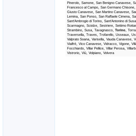
,
,
,
Pinerolo
Samone
San Benigno Canavese
S
,
Francesco al Campo
San Germano Chisone
,
,
Giusto Canavese
San Martino Canavese
Sa
,
,
,
Lemina
San Ponso
San Raffaele Cimena
Sa
,
Sant'Ambrogio di Torino
Sant'Antonino di Susa
,
,
,
Scarmagno
Sciolze
Sestriere
Settimo Rotta
,
,
,
,
Strambino
Susa
Tavagnasco
Torino
Torr
,
,
,
,
Traversella
Traves
Trofarello
Usseaux
Us
,
,
,
Valprato Soana
Varisella
Vauda Canavese
V
,
,
,
,
Vialfrè
Vico Canavese
Vidracco
Vigone
Vil
,
,
,
Focchiardo
Villar Pellice
Villar Perosa
Villar
,
,
,
Vistrorio
Viù
Volpiano
Volvera