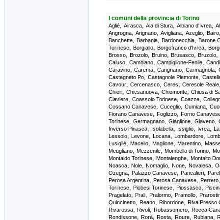
I comuni della provincia di Torino
,
,
,
,
Agliè
Airasca
Ala di Stura
Albiano d'Ivrea
A
,
,
,
,
Angrogna
Arignano
Avigliana
Azeglio
Bairo
,
,
,
Banchette
Barbania
Bardonecchia
Barone 
,
,
,
Torinese
Borgiallo
Borgofranco d'Ivrea
Borg
,
,
,
,
,
Brosso
Brozolo
Bruino
Brusasco
Bruzolo
,
,
,
Caluso
Cambiano
Campiglione-Fenile
Cand
,
,
,
,
Caravino
Carema
Carignano
Carmagnola
,
,
Castagneto Po
Castagnole Piemonte
Castel
,
,
,
Cavour
Cercenasco
Ceres
Ceresole Reale
,
,
,
Chieri
Chiesanuova
Chiomonte
Chiusa di S
,
,
,
Claviere
Coassolo Torinese
Coazze
Colleg
,
,
,
Cossano Canavese
Cuceglio
Cumiana
Cuo
,
,
Fiorano Canavese
Foglizzo
Forno Canaves
,
,
,
,
Torinese
Germagnano
Giaglione
Giaveno
,
,
,
,
Inverso Pinasca
Isolabella
Issiglio
Ivrea
La
,
,
,
,
Lessolo
Levone
Locana
Lombardore
Lomb
,
,
,
,
Lusigliè
Macello
Maglione
Marentino
Masse
,
,
,
Meugliano
Mezzenile
Mombello di Torino
Mo
,
,
Montaldo Torinese
Montalenghe
Montalto Do
,
,
,
,
,
Noasca
Nole
Nomaglio
None
Novalesa
Og
,
,
,
Ozegna
Palazzo Canavese
Pancalieri
Parel
,
,
Perosa Argentina
Perosa Canavese
Perrero
,
,
,
Torinese
Piobesi Torinese
Piossasco
Piscin
,
,
,
,
Pragelato
Prali
Pralormo
Pramollo
Prarosti
,
,
,
Quincinetto
Reano
Ribordone
Riva Presso C
,
,
,
Rivarossa
Rivoli
Robassomero
Rocca Can
,
,
,
,
,
Rondissone
Rorà
Rosta
Roure
Rubiana
R