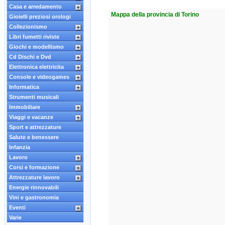
Casa e arredamento
Mappa della provincia di Torino
Gioielli preziosi orologi
Collezionismo
Libri fumetti riviste
Giochi e modellismo
Cd Dischi e Dvd
Elettronica elettricita
Console e videogames
Informatica
Strumenti musicali
Immobiliare
Viaggi e vacanze
Sport e attrezzature
Salute e benessere
Infanzia
Lavoro
Corsi e formazione
Attrezzature lavoro
Energie rinnovabili
Vini e gastronomia
Eventi
Varie