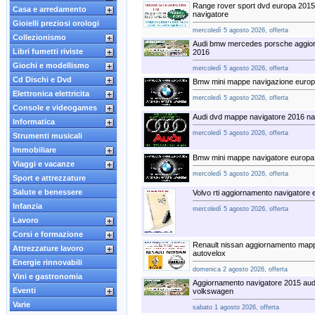
Range rover sport dvd europa 201
Casa e arredamento
navigatore
Gioielli preziosi orologi
mercoledì 5 agosto 2026, offerta
Collezionismo
Audi bmw mercedes porsche aggior
Libri fumetti riviste
2016
Giochi e modellismo
mercoledì 5 agosto 2026, offerta
Cd Dischi e Dvd
Bmw mini mappe navigazione europ
Elettronica elettricita
mercoledì 5 agosto 2026, offerta
Console e videogames
Audi dvd mappe navigatore 2016 na
Informatica
mercoledì 5 agosto 2026, offerta
Strumenti musicali
Immobiliare
Bmw mini mappe navigatore europa
Viaggi e vacanze
mercoledì 5 agosto 2026, offerta
Sport e attrezzature
Salute e benessere
Volvo rti aggiornamento navigatore
Infanzia
mercoledì 5 agosto 2026, offerta
Lavoro
Corsi e formazione
Renault nissan aggiornamento mapp
Attrezzature lavoro
autovelox
Energie rinnovabili
domenica 2 agosto 2026, offerta
Vini e gastronomia
Aggiornamento navigatore 2015 au
Eventi
volkswagen
Varie
sabato 1 agosto 2026, offerta