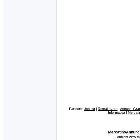
Partners:
JobList
|
RomaLavora
|
Annunci Gratu
Informatica
|
Mercati
MercatinoAnnunci.it
current view 