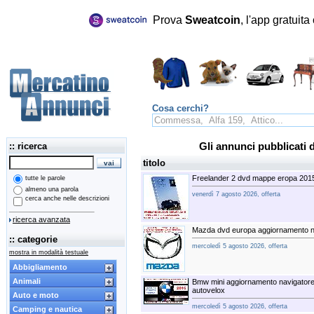
Prova
Sweatcoin
, l'app gratuit
Cosa cerchi?
:: ricerca
Gli annunci pubblicati 
titolo
Freelander 2 dvd mappe eropa 201
tutte le parole
almeno una parola
venerdì 7 agosto 2026, offerta
cerca anche nelle descrizioni
ricerca avanzata
Mazda dvd europa aggiornamento n
:: categorie
mercoledì 5 agosto 2026, offerta
mostra in modalità testuale
Abbigliamento
Animali
Bmw mini aggiornamento navigator
autovelox
Auto e moto
mercoledì 5 agosto 2026, offerta
Camping e nautica