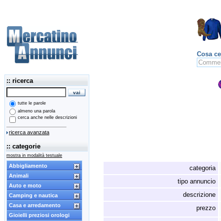
Cosa ce
:: ricerca
tutte le parole
almeno una parola
cerca anche nelle descrizioni
ricerca avanzata
:: categorie
mostra in modalità testuale
Abbigliamento
categoria
Animali
tipo annuncio
Auto e moto
descrizione
Camping e nautica
Casa e arredamento
prezzo
Gioielli preziosi orologi