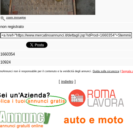
zoom immagine
non registrato
1660354
10924
noAnnunci non è responsabile per il contenuto e la veridicità degli annunci.
Guida sulla sicurezza
|
Segnala 
[
]
indietro