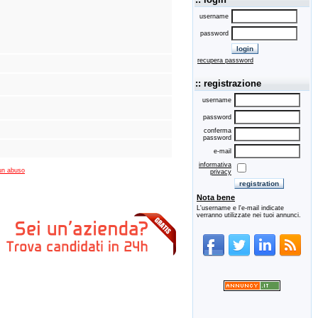
username
password
recupera password
:: registrazione
username
password
conferma
password
e-mail
informativa
un abuso
privacy
Nota bene
L'username e l'e-mail indicate
verranno utilizzate nei tuoi annunci.