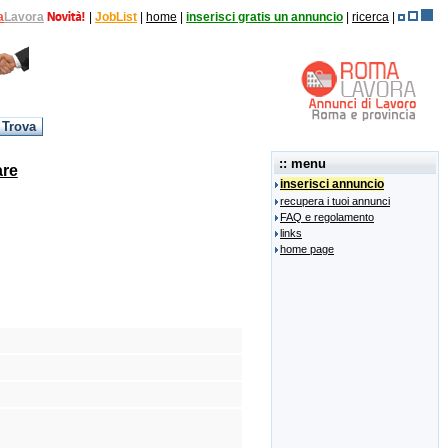
a
Lavora
|
JobList
|
home
|
inserisci gratis un annuncio
|
ricerca
|
:: menu
are
inserisci annuncio
recupera i tuoi annunci
FAQ e regolamento
links
home page