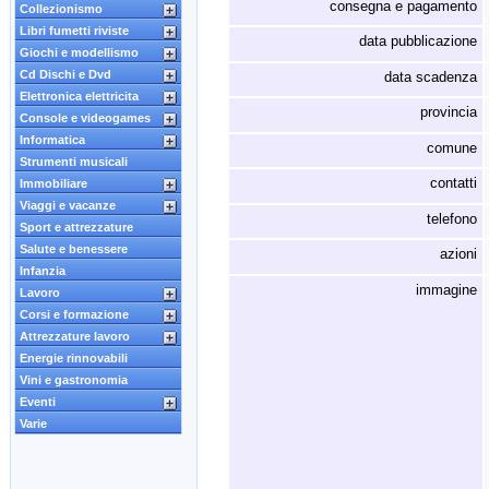
consegna e pagamento
Collezionismo
Libri fumetti riviste
data pubblicazione
Giochi e modellismo
Cd Dischi e Dvd
data scadenza
Elettronica elettricita
provincia
Console e videogames
Informatica
comune
Strumenti musicali
contatti
Immobiliare
Viaggi e vacanze
telefono
Sport e attrezzature
Salute e benessere
azioni
Infanzia
immagine
Lavoro
Corsi e formazione
Attrezzature lavoro
Energie rinnovabili
Vini e gastronomia
Eventi
Varie