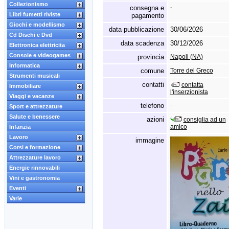
Collezionismo
consegna e
-
Libri fumetti riviste
pagamento
Giochi e modellismo
data pubblicazione
30/06/2026
Cd Dischi e Dvd
data scadenza
30/12/2026
Elettronica elettricita
Console e videogames
provincia
Napoli (NA)
Informatica
comune
Torre del Greco
Strumenti musicali
contatti
contatta
Immobiliare
l'inserzionista
Viaggi e vacanze
telefono
-
Sport e attrezzature
Salute e benessere
azioni
consiglia ad un
amico
Infanzia
Lavoro
immagine
Corsi e formazione
Attrezzature lavoro
Energie rinnovabili
Vini e gastronomia
Eventi
Varie