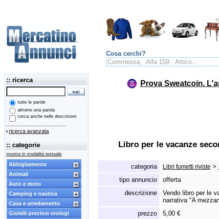
Cosa cerchi?
:: ricerca
Prova Sweatcoin. L'a
tutte le parole
almeno una parola
cerca anche nelle descrizioni
ricerca avanzata
Libro per le vacanze sec
:: categorie
mostra in modalità testuale
Abbigliamento
categoria
>
Libri fumetti riviste
Animali
tipo annuncio
offerta
Auto e moto
descrizione
Vendo libro per le 
Camping e nautica
narrativa "A mezzan
Casa e arredamento
prezzo
5,00 €
Gioielli preziosi orologi