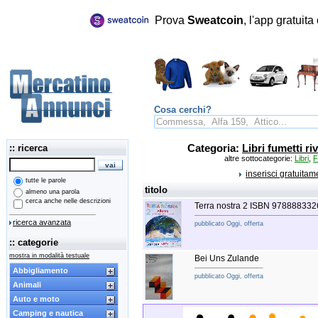
Prova
Sweatcoin
, l'app gratuit
Cosa cerchi?
:: ricerca
Categoria:
Libri fumetti riv
altre sottocategorie:
Libri
,
F
inserisci gratuita
tutte le parole
titolo
almeno una parola
cerca anche nelle descrizioni
Terra nostra 2 ISBN 97888833
ricerca avanzata
pubblicato Oggi, offerta
:: categorie
mostra in modalità testuale
Bei Uns Zulande
Abbigliamento
pubblicato Oggi, offerta
Animali
Auto e moto
Camping e nautica