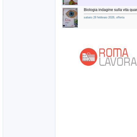
Biologia indagine sulla vita qua
sabato 28 febbraio 2026, offerta