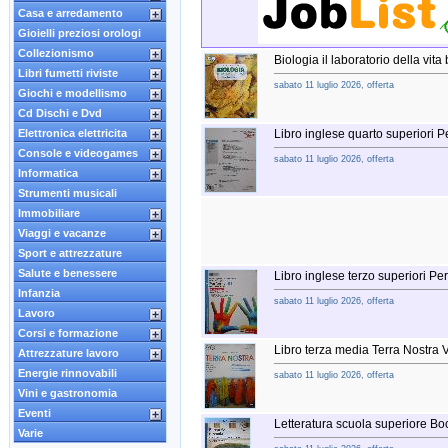
Casa e arredamento
Gioielli preziosi orologi
Collezionismo
Biologia il laboratorio della vita
Libri fumetti riviste
sabato 11 luglio 2026, offerta
Giochi e modellismo
Cd Dischi e Dvd
Elettronica elettricita
Libro inglese quarto superiori
Console e videogames
sabato 11 luglio 2026, offerta
Informatica
Strumenti musicali
Immobiliare
Viaggi e vacanze
Sport e attrezzature
Salute e benessere
Libro inglese terzo superiori 
Infanzia
sabato 11 luglio 2026, offerta
Lavoro
Corsi e formazione
Libro terza media Terra Nostra
Attrezzature lavoro
Energie rinnovabili
sabato 11 luglio 2026, offerta
Vini e gastronomia
Eventi
Letteratura scuola superiore 
Varie