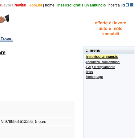
a
Lavora
|
JobList
|
home
|
inserisci gratis un annuncio
|
ricerca
|
:: menu
are
inserisci annuncio
recupera i tuoi annunci
FAQ e regolamento
links
home page
N 9788861613386,
5 euro