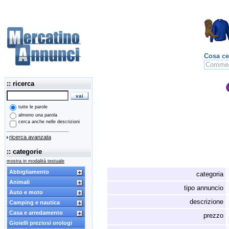
Cosa ce
:: ricerca
tutte le parole
almeno una parola
cerca anche nelle descrizioni
ricerca avanzata
:: categorie
mostra in modalità testuale
Abbigliamento
categoria
Animali
tipo annuncio
Auto e moto
descrizione
Camping e nautica
Casa e arredamento
prezzo
Gioielli preziosi orologi