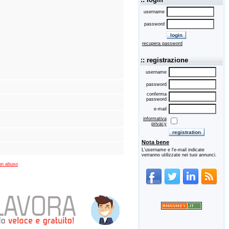
username
password
recupera password
:: registrazione
username
password
conferma
password
e-mail
informativa
privacy
Nota bene
L'username e l'e-mail indicate
verranno utilizzate nei tuoi annunci.
un abuso