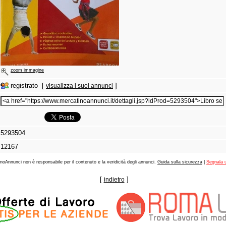
zoom immagine
registrato [
]
visualizza i suoi annunci
5293504
12167
noAnnunci non è responsabile per il contenuto e la veridicità degli annunci.
Guida sulla sicurezza
|
Segnala 
[
]
indietro