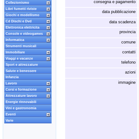
consegna e pagamento
Collezionismo
Libri fumetti riviste
data pubblicazione
Giochi e modellismo
Cd Dischi e Dvd
data scadenza
Elettronica elettricita
provincia
Console e videogames
Informatica
comune
Strumenti musicali
contatti
Immobiliare
Viaggi e vacanze
telefono
Sport e attrezzature
Salute e benessere
azioni
Infanzia
immagine
Lavoro
Corsi e formazione
Attrezzature lavoro
Energie rinnovabili
Vini e gastronomia
Eventi
Varie